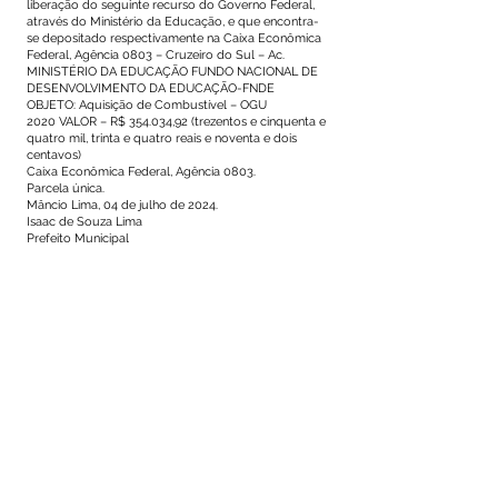
liberação do seguinte recurso do Governo Federal,
através do Ministério da Educação, e que encontra-
se depositado respectivamente na Caixa Econômica
Federal, Agência 0803 – Cruzeiro do Sul – Ac.
MINISTÉRIO DA EDUCAÇÃO FUNDO NACIONAL DE
DESENVOLVIMENTO DA EDUCAÇÃO-FNDE
OBJETO: Aquisição de Combustível – OGU
2020 VALOR – R$ 354.034,92 (trezentos e cinquenta e
quatro mil, trinta e quatro reais e noventa e dois
centavos)
Caixa Econômica Federal, Agência 0803.
Parcela única.
Mâncio Lima, 04 de julho de 2024.
Isaac de Souza Lima
Prefeito Municipal