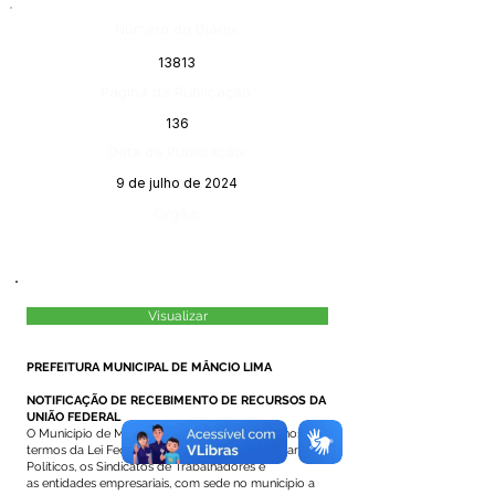
Número do Diário:
13813
Página da Publicação:
136
Data da Publicação:
9 de julho de 2024
Órgão:
Visualizar
PREFEITURA MUNICIPAL DE MÂNCIO LIMA
NOTIFICAÇÃO DE RECEBIMENTO DE RECURSOS DA
UNIÃO FEDERAL
O Município de Mâncio Lima, Estado do Acre, nos
termos da Lei Federal N° 9452/97, notifica os Partidos
Políticos, os Sindicatos de Trabalhadores e
as entidades empresariais, com sede no município a