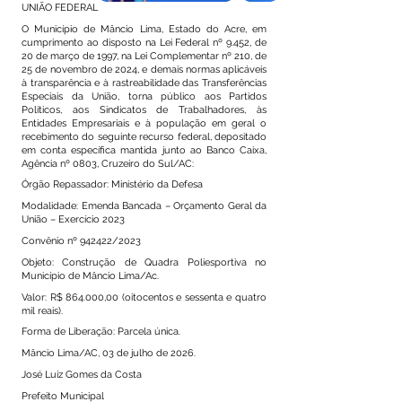
UNIÃO FEDERAL
O Município de Mâncio Lima, Estado do Acre, em
cumprimento ao disposto na Lei Federal nº 9.452, de
20 de março de 1997, na Lei Complementar nº 210, de
25 de novembro de 2024, e demais normas aplicáveis
à transparência e à rastreabilidade das Transferências
Especiais da União, torna público aos Partidos
Políticos, aos Sindicatos de Trabalhadores, às
Entidades Empresariais e à população em geral o
recebimento do seguinte recurso federal, depositado
em conta específica mantida junto ao Banco Caixa,
Agência nº 0803, Cruzeiro do Sul/AC:
Órgão Repassador: Ministério da Defesa
Modalidade: Emenda Bancada – Orçamento Geral da
União – Exercício 2023
Convênio nº 942422/2023
Objeto: Construção de Quadra Poliesportiva no
Município de Mâncio Lima/Ac.
Valor: R$ 864.000,00 (oitocentos e sessenta e quatro
mil reais).
Forma de Liberação: Parcela única.
Mâncio Lima/AC, 03 de julho de 2026.
José Luiz Gomes da Costa
Prefeito Municipal