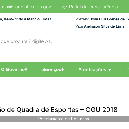
cao@manciolima.ac.gov.br
Portal da Transparência
á, Bem-vindo a Mâncio Lima !
Prefeito
José Luiz Gomes da C
Vice
Andisson Silva de Lima
O Governo⬇️
Serviços⬇️
T
Publicações 🔽
ção de Quadra de Esportes – OGU 2018
Recebimento de Recursos