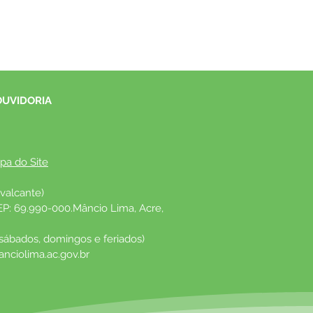
OUVIDORIA
pa do Site
valcante)
EP: 69.990-000.Mâncio Lima, Acre, 
 sábados, domingos e feriados)
nciolima.ac.gov.br