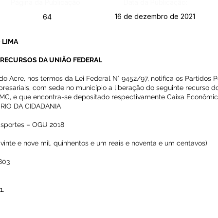
Página da Publicação:
Data da Publicação:
16 de dezembro de 2021
64
 LIMA
 RECURSOS DA UNIÃO FEDERAL
 Acre, nos termos da Lei Federal N° 9452/97, notifica os Partidos Po
resariais, com sede no município a liberação do seguinte recurso d
– MC, e que encontra-se depositado respectivamente Caixa Econômic
TÉRIO DA CIDADANIA
sportes – OGU 2018
vinte e nove mil, quinhentos e um reais e noventa e um centavos)
803
1.