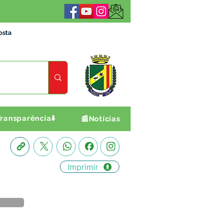
osta
ransparência⬇️
📰Notícias
Imprimir