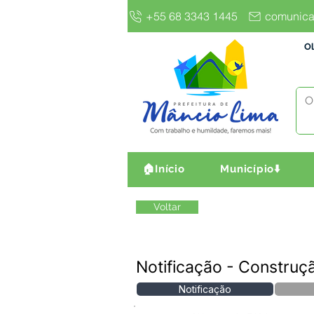
+55 68 3343 1445
comunica
Ol
🏠Início
Município⬇️
Voltar
Notificação - Constru
Notificação