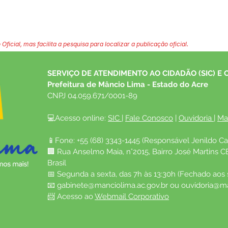
 Oficial, mas facilita a pesquisa para localizar a publicação oficial.
SERVIÇO DE ATENDIMENTO AO CIDADÃO (SIC) E 
Prefeitura de Mâncio Lima - Estado do Acre
CNPJ 04.059.671/0001-89
💻Acesso online: 
SIC 
| 
Fale Conosco
 | 
Ouvidoria
| 
Ma
📱Fone: +55 (68) 3343-1445 (Responsável Jenildo Ca
🏢 Rua Anselmo Maia, n°2015, Bairro José Martins C
Brasil
📅 Segunda a sexta, das 7h às 13:30h (Fechado aos
📧 
gabinete@manciolima.ac.gov.br
 ou 
ouvidoria@ma
📨 Acesso ao 
Webmail Corporativo