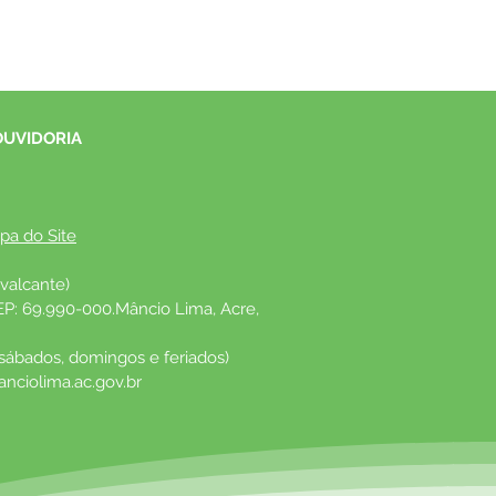
OUVIDORIA
pa do Site
valcante)
EP: 69.990-000.Mâncio Lima, Acre, 
 sábados, domingos e feriados)
nciolima.ac.gov.br