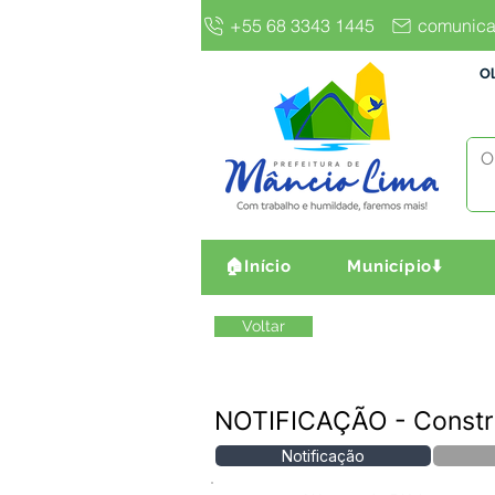
+55 68 3343 1445
comunica
Ol
🏠Início
Município⬇️
Voltar
NOTIFICAÇÃO - Constru
Notificação