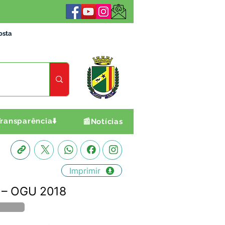
osta
ransparência⬇️
📰Notícias
Imprimir
s – OGU 2018