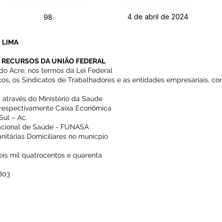
Página da Publicação:
Data da Publicação:
4 de abril de 2024
98
 LIMA
 RECURSOS DA UNIÃO FEDERAL
do Acre, nos termos da Lei Federal
ticos, os Sindicatos de Trabalhadores e as entidades empresariais, c
, através do Ministério da Saúde
 respectivamente Caixa Econômica
Sul – Ac.
cional de Saúde - FUNASA
itárias Domiciliares no municpio
eis mil quatrocentos e quarenta
803