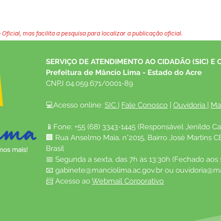
 Oficial, mas facilita a pesquisa para localizar a publicação oficial.
SERVIÇO DE ATENDIMENTO AO CIDADÃO (SIC) E 
Prefeitura de Mâncio Lima - Estado do Acre
CNPJ 04.059.671/0001-89
💻Acesso online: 
SIC 
| 
Fale Conosco
 | 
Ouvidoria
| 
Ma
📱Fone: +55 (68) 3343-1445 (Responsável Jenildo Ca
🏢 Rua Anselmo Maia, n°2015, Bairro José Martins C
Brasil
📅 Segunda a sexta, das 7h às 13:30h (Fechado aos
📧 
gabinete@manciolima.ac.gov.br
 ou 
ouvidoria@ma
📨 Acesso ao 
Webmail Corporativo