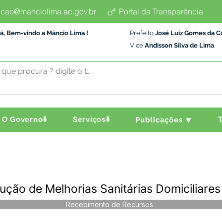
cao@manciolima.ac.gov.br
Portal da Transparência
á, Bem-vindo a Mâncio Lima !
Prefeito
José Luiz Gomes da C
Vice
Andisson Silva de Lima
O Governo⬇️
Serviços⬇️
T
Publicações 🔽
ção de Melhorias Sanitárias Domiciliare
Recebimento de Recursos