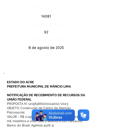
Número do Diário:
14081
Página da Publicação:
92
Data da Publicação:
8 de agosto de 2025
Órgão:
ESTADO DO ACRE
PREFEITURA MUNICIPAL DE MÂNCIO LIMA
NOTIFICAÇÃO DE RECEBIMENTO DE RECURSOS DA
UNIÃO FEDERAL
PROPOSTA N°
12158466000124002
/2023
OBJETO: Construção de Centro de Atenção
Psicossocial.
VALOR – R$
2.145.000
,00 (cento e cinquenta e cinco
mil, trezentos e vinte reais e setenta e oito centavos)
Banco do Brasil, Agência 4128-9