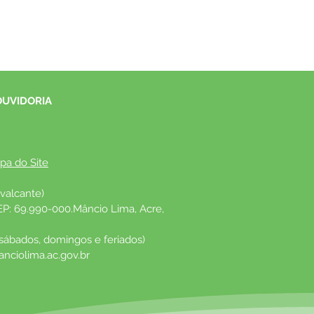
OUVIDORIA
pa do Site
valcante)
EP: 69.990-000.Mâncio Lima, Acre, 
 sábados, domingos e feriados)
nciolima.ac.gov.br