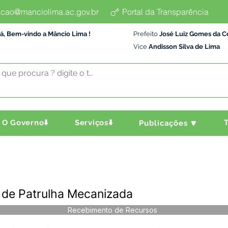
cao@manciolima.ac.gov.br
Portal da Transparência
á, Bem-vindo a Mâncio Lima !
Prefeito
José Luiz Gomes da C
Vice
Andisson Silva de Lima
O Governo⬇️
Serviços⬇️
T
Publicações 🔽
o de Patrulha Mecanizada
Recebimento de Recursos