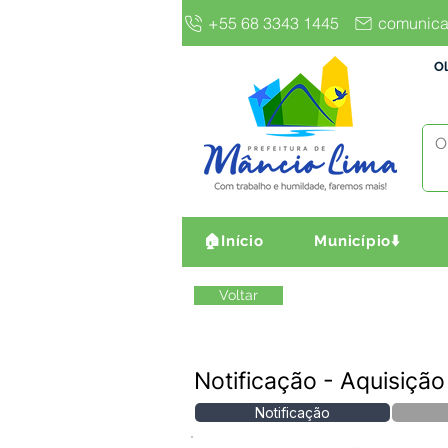
+55 68 3343 1445
comunica
Ol
🏠Início
Município⬇️
Voltar
Notificação - Aquisiçã
Notificação