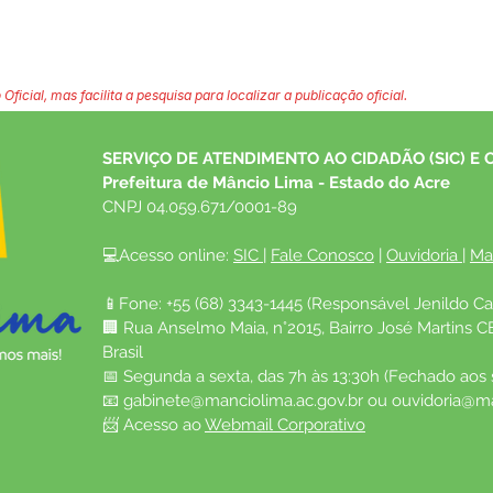
 Oficial, mas facilita a pesquisa para localizar a publicação oficial.
SERVIÇO DE ATENDIMENTO AO CIDADÃO (SIC) E 
Prefeitura de Mâncio Lima - Estado do Acre
CNPJ 04.059.671/0001-89
💻Acesso online: 
SIC 
| 
Fale Conosco
 | 
Ouvidoria
| 
Ma
📱Fone: +55 (68) 3343-1445 (Responsável Jenildo Ca
🏢 Rua Anselmo Maia, n°2015, Bairro José Martins C
Brasil
📅 Segunda a sexta, das 7h às 13:30h (Fechado aos
📧 
gabinete@manciolima.ac.gov.br
 ou 
ouvidoria@ma
📨 Acesso ao 
Webmail Corporativo