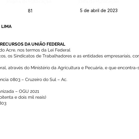
Página da Publicação:
Data da Publicação:
5 de abril de 2023
81
 LIMA
 RECURSOS DA UNIÃO FEDERAL
do Acre, nos termos da Lei Federal
ticos, os Sindicatos de Trabalhadores e as entidades empresariais, c
al, através do Ministério da Agricultura e Pecuária, e que encontra
cia 0803 – Cruzeiro do Sul – Ac.
anizada – OGU 2021
tenta e dois mil reais)
803