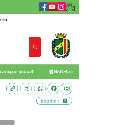
osta
ransparência⬇️
📰Notícias
Imprimir