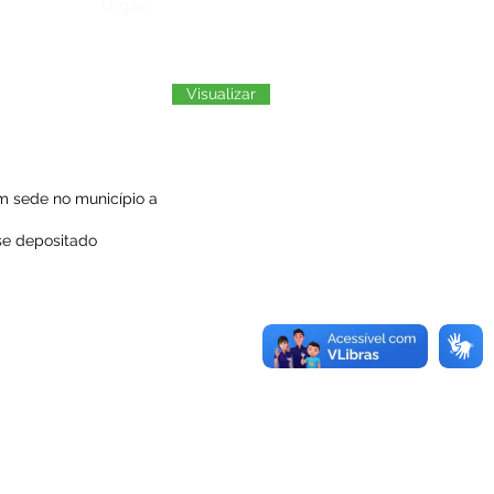
Órgão:
Visualizar
om sede no município a
-se depositado