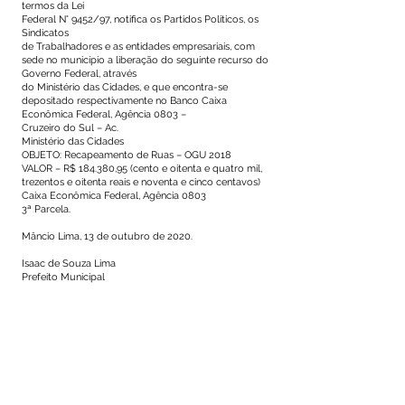
termos da Lei
Federal N° 9452/97, notifica os Partidos Políticos, os
Sindicatos
de Trabalhadores e as entidades empresariais, com
sede no município a liberação do seguinte recurso do
Governo Federal, através
do Ministério das Cidades, e que encontra-se
depositado respectivamente no Banco Caixa
Econômica Federal, Agência 0803 –
Cruzeiro do Sul – Ac.
Ministério das Cidades
OBJETO: Recapeamento de Ruas – OGU 2018
VALOR – R$ 184.380,95 (cento e oitenta e quatro mil,
trezentos e oitenta reais e noventa e cinco centavos)
Caixa Econômica Federal, Agência 0803
3ª Parcela.
Mâncio Lima, 13 de outubro de 2020.
Isaac de Souza Lima
Prefeito Municipal