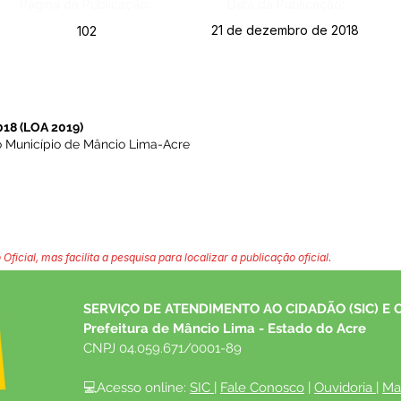
Página da Publicação:
Data da Publicação:
21 de dezembro de 2018
102
18 (LOA 2019)
do Município de Mâncio Lima-Acre
 Oficial, mas facilita a pesquisa para localizar a publicação oficial.
SERVIÇO DE ATENDIMENTO AO CIDADÃO (SIC) E 
Prefeitura de Mâncio Lima - Estado do Acre
CNPJ 04.059.671/0001-89
💻Acesso online: 
SIC 
| 
Fale Conosco
 | 
Ouvidoria
| 
Ma