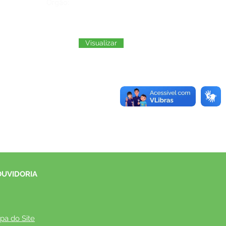
Órgão:
Visualizar
OUVIDORIA
pa do Site