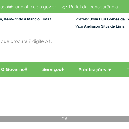
cao@manciolima.ac.gov.br
Portal da Transparência
á, Bem-vindo a Mâncio Lima !
Prefeito
José Luiz Gomes da C
Vice
Andisson Silva de Lima
O Governo⬇️
Serviços⬇️
T
Publicações 🔽
LOA