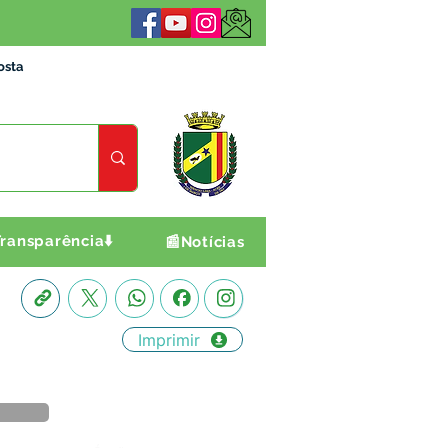
osta
ransparência⬇️
📰Notícias
Imprimir