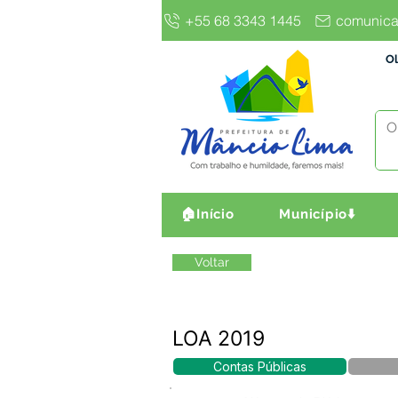
+55 68 3343 1445
comunica
Ol
🏠Início
Município⬇️
Voltar
LOA 2019
Contas Públicas