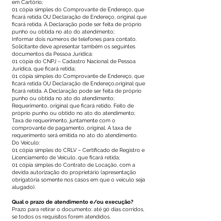
em Cartório;
01 cópia simples do Comprovante de Endereço, que
ficará retida OU Declaração de Endereço, original que
ficará retida. A Declaração pode ser feita de próprio
punho ou obtida no ato do atendimento;
Informar dois números de telefones para contato.
Solicitante deve apresentar também os seguintes
documentos da Pessoa Jurídica:
01 cópia do CNPJ – Cadastro Nacional de Pessoa
Jurídica, que ficará retida;
01 cópia simples do Comprovante de Endereço, que
ficará retida OU Declaração de Endereço,original que
ficará retida. A Declaração pode ser feita de próprio
punho ou obtida no ato do atendimento;
Requerimento, original que ficará retido. Feito de
próprio punho ou obtido no ato do atendimento;
Taxa de requerimento, juntamente com o
comprovante de pagamento, original. A taxa de
requerimento será emitida no ato do atendimento.
Do Veículo:
01 cópia simples do CRLV – Certificado de Registro e
Licenciamento de Veículo, que ficará retida;
01 cópia simples do Contrato de Locação, com a
devida autorização do proprietário (apresentação
obrigatória somente nos casos em que o veículo seja
alugado).
Qual o prazo de atendimento e/ou execução?
Prazo para retirar o documento: até 90 dias corridos,
se todos os requisitos forem atendidos.