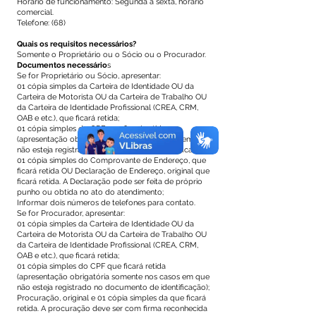
Horário de funcionamento: Segunda a sexta, horário
comercial.
Telefone: (68)
Quais os requisitos necessários?
Somente o Proprietário ou o Sócio ou o Procurador.
Documentos necessário
s
Se for Proprietário ou Sócio, apresentar:
01 cópia simples da Carteira de Identidade OU da
Carteira de Motorista OU da Carteira de Trabalho OU
da Carteira de Identidade Profissional (CREA, CRM,
OAB e etc.), que ficará retida;
01 cópia simples do CPF que ficará retida
(apresentação obrigatória somente nos casos em que
não esteja registrado no documento de identificação);
01 cópia simples do Comprovante de Endereço, que
ficará retida OU Declaração de Endereço, original que
ficará retida. A Declaração pode ser feita de próprio
punho ou obtida no ato do atendimento;
Informar dois números de telefones para contato.
Se for Procurador, apresentar:
01 cópia simples da Carteira de Identidade OU da
Carteira de Motorista OU da Carteira de Trabalho OU
da Carteira de Identidade Profissional (CREA, CRM,
OAB e etc.), que ficará retida;
01 cópia simples do CPF que ficará retida
(apresentação obrigatória somente nos casos em que
não esteja registrado no documento de identificação);
Procuração, original e 01 cópia simples da que ficará
retida. A procuração deve ser com firma reconhecida