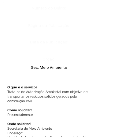
Número do Diário:
Página da Publicação:
Data da Publicação:
Órgão:
Sec. Meio Ambiente
O que é o serviço?
Trata-se de Autorização Ambiental com objetivo de
transportar os resíduos sólidos gerados pela
construção civil.
Como solicitar?
Presencialmente
Onde solicitar?
Secretaria de Meio Ambiente
Endereço: