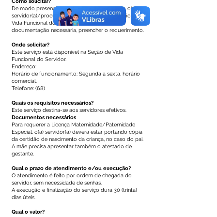
Como solicitar?
De modo presencial, ou mediante procuração, o(a)
servidor(a)/procurador deverá se dirigir a Seção de
Vida Funcional do Servidor (SVFS) e, mediante
documentação necessária, preencher o requerimento.
Onde solicitar?
Este serviço está disponível na Seção de Vida
Funcional do Servidor.
Endereço:
Horário de funcionamento: Segunda a sexta, horário
comercial.
Telefone: (68)
Quais os requisitos necessários?
Este serviço destina-se aos servidores efetivos.
Documentos necessários
Para requerer a Licença Maternidade/Paternidade
Especial, o(a) servidor(a) deverá estar portando cópia
da certidão de nascimento da criança, no caso do pai.
A mãe precisa apresentar também o atestado de
gestante.
Qual o prazo de atendimento e/ou execução?
O atendimento é feito por ordem de chegada do
servidor, sem necessidade de senhas.
A execução e finalização do serviço dura 30 (trinta)
dias úteis.
Qual o valor?