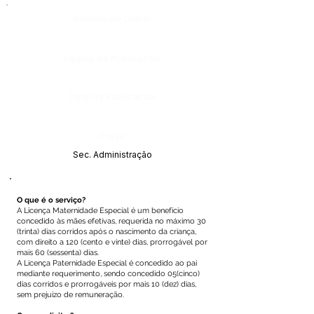
Número do Diário:
Página da Publicação:
Data da Publicação:
Órgão:
Sec. Administração
O que é o serviço?
A Licença Maternidade Especial é um benefício
concedido às mães efetivas, requerida no máximo 30
(trinta) dias corridos após o nascimento da criança,
com direito a 120 (cento e vinte) dias, prorrogável por
mais 60 (sessenta) dias.
A Licença Paternidade Especial é concedido ao pai
mediante requerimento, sendo concedido 05(cinco)
dias corridos e prorrogáveis por mais 10 (dez) dias,
sem prejuízo de remuneração.