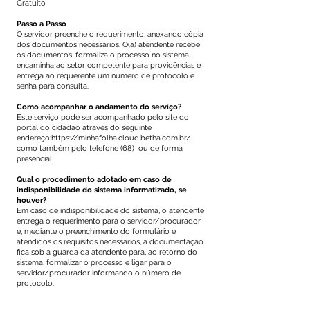
Gratuito
Passo a Passo
O servidor preenche o requerimento, anexando cópia
dos documentos necessários. O(a) atendente recebe
os documentos, formaliza o processo no sistema,
encaminha ao setor competente para providências e
entrega ao requerente um número de protocolo e
senha para consulta.
Como acompanhar o andamento do serviço?
Este serviço pode ser acompanhado pelo site do
portal do cidadão através do seguinte
endereço:
https://minhafolha.cloud.betha.com.br/,
como também pelo telefone (68) ou de forma
presencial.
Qual o procedimento adotado em caso de
indisponibilidade do sistema informatizado, se
houver?
Em caso de indisponibilidade do sistema, o atendente
entrega o requerimento para o servidor/procurador
e, mediante o preenchimento do formulário e
atendidos os requisitos necessários, a documentação
fica sob a guarda da atendente para, ao retorno do
sistema, formalizar o processo e ligar para o
servidor/procurador informando o número de
protocolo.