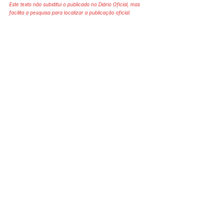
Este texto não substitui o publicado no Diário Oficial, mas
facilita a pesquisa para localizar a publicação oficial.
SERVIÇO DE ATENDIMENTO AO 
CIDADÃO (SIC) E OUVIDORIA
Prefeitura de Mâncio Lima - Estado 
do Acre
CNPJ 04.059.671/0001-89
💻Acesso online: 
SIC 
| 
Fale Conosco
 | 
Ouvidoria
| 
Mapa do Site