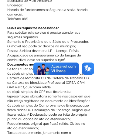
Secretaria de Meio Ambiente
Endereço:
Horário de funcionamento: Segunda a sexta, horário
comercial.
Telefone: (68)
Quais os requisitos necessários?
Para solicitar este serviço é preciso atender aos
seguintes requisitos:
Somente o Proprietário ou o Sócio ou o Procurador.
O imóvel não pode ter débitos no município;
Pessoa Jurídica deve ter a LP – Licença Prévia;
A capacidade de armazenamento do tanque de
combustível deve ser superior a 15m³.
Documentos necessários
Se for Titular, apresentar:
01 cópia simples da Carteira de Identidade OU da
Carteira de Motorista OU da Carteira de Trabalho OU
da Carteira de Identidade Profissional (CREA, CRM,
OAB e etc.), que ficará retida;
01 cópia simples do CPF que ficará retida
(apresentação obrigatória somente nos casos em que
não esteja registrado no documento de identificação);
01 cópia simples do Comprovante de Endereço, que
ficará retida OU Declaração de Endereço, original que
ficará retida. A Declaração pode ser feita de próprio
punho ou obtida no ato do atendimento;
Requerimento, original que ficará retido. Obtido no
ato do atendimento;
Taxa de requerimento, juntamente com o