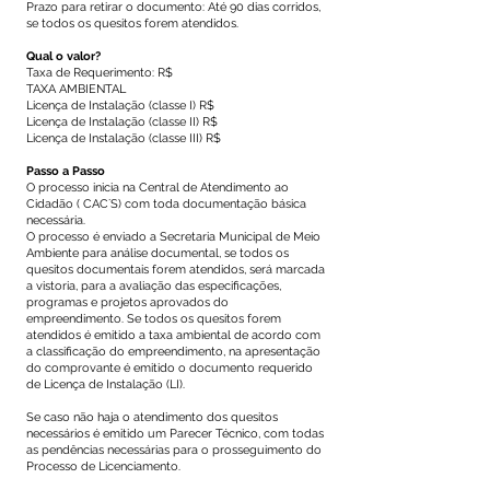
Prazo para retirar o documento: Até 90 dias corridos,
se todos os quesitos forem atendidos.
Qual o valor?
Taxa de Requerimento: R$
TAXA AMBIENTAL
Licença de Instalação (classe I) R$
Licença de Instalação (classe II) R$
Licença de Instalação (classe III) R$
Passo a Passo
O processo inicia na Central de Atendimento ao
Cidadão ( CAC´S) com toda documentação básica
necessária.
O processo é enviado a Secretaria Municipal de Meio
Ambiente para análise documental, se todos os
quesitos documentais forem atendidos, será marcada
a vistoria, para a avaliação das especificações,
programas e projetos aprovados do
empreendimento. Se todos os quesitos forem
atendidos é emitido a taxa ambiental de acordo com
a classificação do empreendimento, na apresentação
do comprovante é emitido o documento requerido
de Licença de Instalação (LI).
Se caso não haja o atendimento dos quesitos
necessários é emitido um Parecer Técnico, com todas
as pendências necessárias para o prosseguimento do
Processo de Licenciamento.