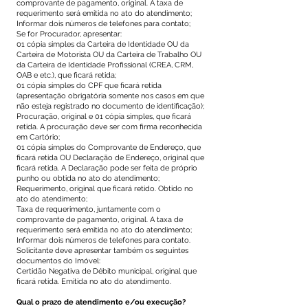
comprovante de pagamento, original. A taxa de
requerimento será emitida no ato do atendimento;
Informar dois números de telefones para contato;
Se for Procurador, apresentar:
01 cópia simples da Carteira de Identidade OU da
Carteira de Motorista OU da Carteira de Trabalho OU
da Carteira de Identidade Profissional (CREA, CRM,
OAB e etc.), que ficará retida;
01 cópia simples do CPF que ficará retida
(apresentação obrigatória somente nos casos em que
não esteja registrado no documento de identificação);
Procuração, original e 01 cópia simples, que ficará
retida. A procuração deve ser com firma reconhecida
em Cartório;
01 cópia simples do Comprovante de Endereço, que
ficará retida OU Declaração de Endereço, original que
ficará retida. A Declaração pode ser feita de próprio
punho ou obtida no ato do atendimento;
Requerimento, original que ficará retido. Obtido no
ato do atendimento;
Taxa de requerimento, juntamente com o
comprovante de pagamento, original. A taxa de
requerimento será emitida no ato do atendimento;
Informar dois números de telefones para contato.
Solicitante deve apresentar também os seguintes
documentos do Imóvel:
Certidão Negativa de Débito municipal, original que
ficará retida. Emitida no ato do atendimento.
Qual o prazo de atendimento e/ou execução?