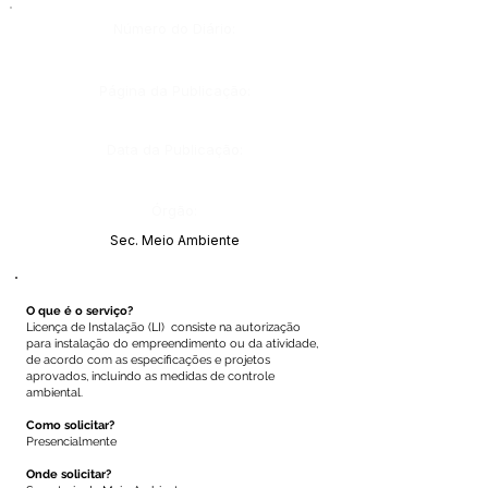
Número do Diário:
Página da Publicação:
Data da Publicação:
Órgão:
Sec. Meio Ambiente
O que é o serviço?
Licença de Instalação (LI) consiste na autorização
para instalação do empreendimento ou da atividade,
de acordo com as especificações e projetos
aprovados, incluindo as medidas de controle
ambiental.
Como solicitar?
Presencialmente
Onde solicitar?