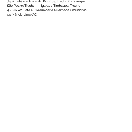
Japiim até a entrada do Rio Moa; Trecho 2 – Igarapé
São Pedro; Trecho 3 – Igarapé Timbaúba; Trecho
4 – Rio Azul até a Comunidade Queimadas, município
de Mâncio Lima/AC.