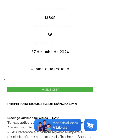
Número do Diário:
13805
Página da Publicação:
66
Data da Publicação:
27 de junho de 2024
Órgão:
Gabinete do Prefeito
Visualizar
PREFEITURA MUNICIPAL DE MÂNCIO LIMA
Licença ambiental Única – LAU
Torna público que requereu do Instituto de Meio
Ambiente do Acre - IMAC, a Licença ambiental Única
– LAU, referente à atividade Ações de limpeza e
desobstrução de rios, localizada: Trecho 1 – Boca da