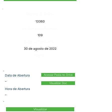
Número do Diário:
13360
Página da Publicação:
109
Data da Publicação:
30 de agosto de 2022
Órgão:
Acessar Pasta no Drive
Data de Abertura
-
Visualizar Doc
Hora de Abertura
-
Visualizar