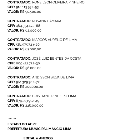
CONTRATADO:
RONEILSON OLIVEIRA PINHEIRO
CPF:
910.113.532-53
VALOR:
R$ 90.500,00
CONTRATADO:
ROSANA CÂMARA
CPF:
484.534.472-68
VALOR:
R$ 62.000,00
CONTRATADO:
MARCOS AURELIO DE LIMA
CPF:
581.575.723-20
VALOR:
R$ 67.000,00
CONTRATADO:
JOSÉ LUIZ BENTES DA COSTA
CPF:
009.451.722-30
VALOR:
R$ 58.000,00
CONTRATADO:
ANDISSON SILVA DE LIMA
CPF:
961.329.302-72
VALOR:
R$ 201.000,00
CONTRATADO:
CRISTIANO PINHEIRO LIMA
CPF:
879.213.912-49
VALOR:
R$ 226.000,00
*******
ESTADO DO ACRE
PREFEITURA MUNICIPAL MÂNCIO LIMA
EDITAL e ANEXOS