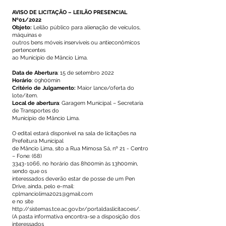
AVISO DE LICITAÇÃO – LEILÃO PRESENCIAL
Nº01/2022
Objeto:
Leilão público para alienação de veículos,
máquinas e
outros bens móveis inservíveis ou antieconômicos
pertencentes
ao Município de Mâncio Lima.
Data de Abertura
: 15 de setembro 2022
Horário
: 09h00min
Critério de Julgamento:
Maior lance/oferta do
lote/item.
Local de abertura
: Garagem Municipal – Secretaria
de Transportes do
Município de Mâncio Lima.
O edital estará disponível na sala de licitações na
Prefeitura Municipal
de Mâncio Lima, sito a Rua Mimosa Sá, nº 21 - Centro
– Fone: (68)
3343-1066
, no horário das 8h00min às 13h00min,
sendo que os
interessados deverão estar de posse de um Pen
Drive, ainda, pelo e-mail:
cplmanciolima2021@gmail.com
e no site
http://sistemas.tce.ac.gov.br/portaldaslicitacoes/.
(A pasta informativa encontra-se a disposição dos
interessados