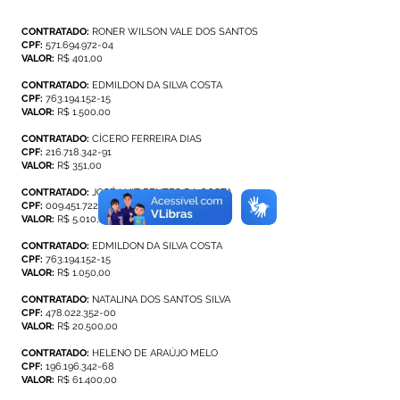
CONTRATADO:
RONER WILSON VALE DOS SANTOS
CPF:
571.694.972-04
VALOR:
R$ 401,00
CONTRATADO:
EDMILDON DA SILVA COSTA
CPF:
763.194.152-15
VALOR:
R$ 1.500,00
CONTRATADO:
CÍCERO FERREIRA DIAS
CPF:
216.718.342-91
VALOR:
R$ 351,00
CONTRATADO:
JOSÉ LUIZ BENTES DA COSTA
CPF:
009.451.722-30
VALOR:
R$ 5.010,00
CONTRATADO:
EDMILDON DA SILVA COSTA
CPF:
763.194.152-15
VALOR:
R$ 1.050,00
CONTRATADO:
NATALINA DOS SANTOS SILVA
CPF:
478.022.352-00
VALOR:
R$ 20.500,00
CONTRATADO:
HELENO DE ARAÚJO MELO
CPF:
196.196.342-68
VALOR:
R$ 61.400,00