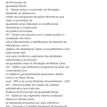
de Promoção da
Igualdade Racial;
XI – Opinar sobre o orçamento do Município
destinado ao desenvolvi-
mento dos programas de ações afirmativas que
visem à promoção da
igualdade racial, indicando as modificações
necessárias à consecução
da política formulada;
XII – Propor, em parceria com o poder público e
sociedade civil nacio-
nais e internacionais, a identificação de sistemas de
indicadores, com o
objetivo de estabelecer metas e procedimentos com
base nesses índi-
ces, para monitorar a aplicação das atividades
relacionadas a promoção
da igualdade racial no Município de Mâncio Lima;
XIII – Definir suas diretrizes e programas de ação, em
consonância com
os objetivos governamentais pactuados, dentre
outros, no Plano Pluria-
nual - PPA e na Lei de Diretrizes Orçamentárias - LDO;
XIV – Discutir projeto de criação de unidade
administrativa que trate das
Políticas de Promoção da Igualdade Racial;
XV – Elaborar seu regimento interno e estatuto
eleitoral e decidir sobre
as alterações propostas por seus membros;
XVI – Divulgar o Conselho Municipal de Promoção