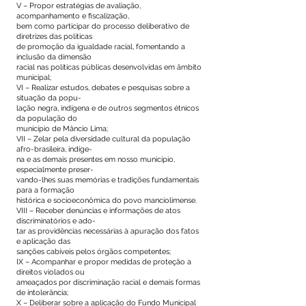
V – Propor estratégias de avaliação,
acompanhamento e fiscalização,
bem como participar do processo deliberativo de
diretrizes das políticas
de promoção da igualdade racial, fomentando a
inclusão da dimensão
racial nas políticas públicas desenvolvidas em âmbito
municipal;
VI – Realizar estudos, debates e pesquisas sobre a
situação da popu-
lação negra, indígena e de outros segmentos étnicos
da população do
município de Mâncio Lima;
VII – Zelar pela diversidade cultural da população
afro-brasileira, indíge-
na e as demais presentes em nosso município,
especialmente preser-
vando-lhes suas memórias e tradições fundamentais
para a formação
histórica e socioeconômica do povo manciolimense.
VIII – Receber denúncias e informações de atos
discriminatórios e ado-
tar as providências necessárias à apuração dos fatos
e aplicação das
sanções cabíveis pelos órgãos competentes;
IX – Acompanhar e propor medidas de proteção a
direitos violados ou
ameaçados por discriminação racial e demais formas
de intolerância;
X – Deliberar sobre a aplicação do Fundo Municipal