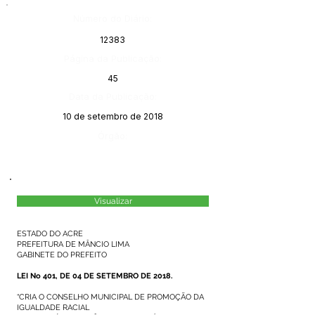
Número do Diário:
12383
Página da Publicação:
45
Data da Publicação:
10 de setembro de 2018
Órgão:
Visualizar
ESTADO DO ACRE
PREFEITURA DE MÂNCIO LIMA
GABINETE DO PREFEITO
LEI No 401, DE 04 DE SETEMBRO DE 2018.
“CRIA O CONSELHO MUNICIPAL DE PROMOÇÃO DA
IGUALDADE RACIAL