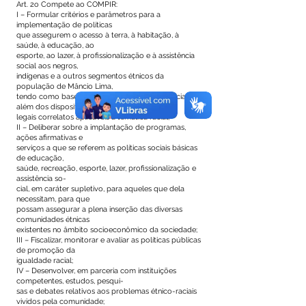
Art. 2o Compete ao COMPIR:
I – Formular critérios e parâmetros para a
implementação de políticas
que assegurem o acesso à terra, à habitação, à
saúde, à educação, ao
esporte, ao lazer, à profissionalização e à assistência
social aos negros,
indígenas e a outros segmentos étnicos da
população de Mâncio Lima,
tendo como base o Estatuto da Igualdade Racial,
além dos dispositivos
legais correlatos aplicáveis à temática racial;
II – Deliberar sobre a implantação de programas,
ações afirmativas e
serviços a que se referem as políticas sociais básicas
de educação,
saúde, recreação, esporte, lazer, profissionalização e
assistência so-
cial, em caráter supletivo, para aqueles que dela
necessitam, para que
possam assegurar a plena inserção das diversas
comunidades étnicas
existentes no âmbito socioeconômico da sociedade;
III – Fiscalizar, monitorar e avaliar as políticas públicas
de promoção da
igualdade racial;
IV – Desenvolver, em parceria com instituições
competentes, estudos, pesqui-
sas e debates relativos aos problemas étnico-raciais
vividos pela comunidade;