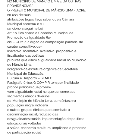
NO MUNICÍPIO DE MÂNCIO LIMA E DÁ OUTRAS
PROVIDÊNCIAS.”
O PREFEITO MUNICIPAL DE MÂNCIO LIMA - ACRE,
no uso de suas
atribuições legais, faço saber que a Câmara
Municipal aprovou e eu
sanciono a seguinte Lei:
Art. 1o Fica criado o Conselho Municipal de
Promoção da Igualdade Ra-
cial - COMPIR, órgão de composição paritária, de
caráter consultivo, de-
liberativo, normativo, avaliativo, propositivo e
fiscalizador das políticas
públicas que visem a Igualdade Racial no Município
de Mâncio Lima,
integrante da estrutura orgânica da Secretaria
Municipal de Educação,
Cultura e Desporto – SEMEC.
Parágrafo único. O COMPIR tem por finalidade
propor políticas que promo-
vam a igualdade racial no que concerne aos
segmentos étnicos diversos
do Município de Mâncio Lima, com ênfase na
população negra, indígena
e outros grupos étnicos, para combate à
discriminação racial, redução das
desigualdades sociais, implementação de políticas
educacionais voltadas
a saúde, economia e cultura, ampliando o processo
de participação social.