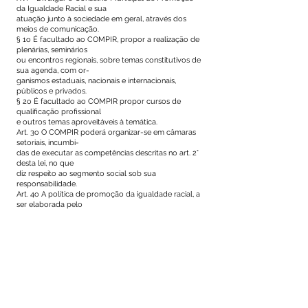
da Igualdade Racial e sua
atuação junto à sociedade em geral, através dos
meios de comunicação.
§ 1o É facultado ao COMPIR, propor a realização de
plenárias, seminários
ou encontros regionais, sobre temas constitutivos de
sua agenda, com or-
ganismos estaduais, nacionais e internacionais,
públicos e privados.
§ 2o É facultado ao COMPIR propor cursos de
qualificação profissional
e outros temas aproveitáveis à temática.
Art. 3o O COMPIR poderá organizar-se em câmaras
setoriais, incumbi-
das de executar as competências descritas no art. 2°
desta lei, no que
diz respeito ao segmento social sob sua
responsabilidade.
Art. 4o A política de promoção da igualdade racial, a
ser elaborada pelo
COMPIR, em consonância com os programas da
Prefeitura Municipal
de Mâncio Lima, será efetivada por meio de:
I – Programas e serviços sociais básicos de educação,
saúde, esporte,
cultura, lazer, capacitação profissional e outros que
assegurem a plena
inserção socioeconômica dos cidadãos excluídos por
razões étnicas,
com ênfase nas comunidades negra, indígena e