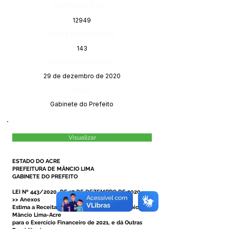
Número do Diário:
12949
Página da Publicação:
143
Data da Publicação:
29 de dezembro de 2020
Órgão:
Gabinete do Prefeito
Visualizar
ESTADO DO ACRE
PREFEITURA DE MÂNCIO LIMA
GABINETE DO PREFEITO
LEI Nº 443/2020, DE 17 DE DEZEMBRO DE 2020
>> Anexos
Estima a Receita e fixa a Despesa do Município de
Mâncio Lima-Acre
para o Exercício Financeiro de 2021, e dá Outras