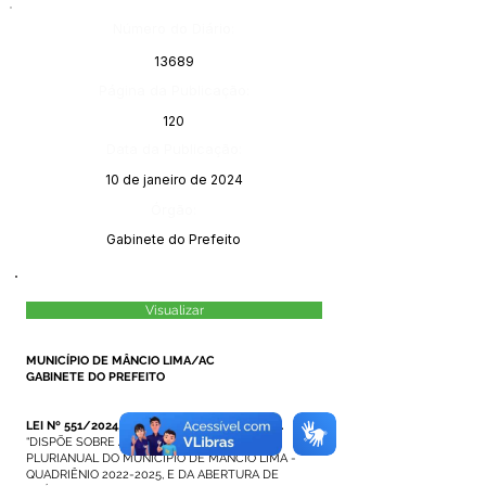
Número do Diário:
13689
Página da Publicação:
120
Data da Publicação:
10 de janeiro de 2024
Órgão:
Gabinete do Prefeito
Visualizar
MUNICÍPIO DE MÂNCIO LIMA/AC
GABINETE DO PREFEITO
LEI Nº 551/2024, DE 08 DE JANEIRO DE 2024.
“DISPÕE SOBRE A ALTERAÇÃO DO PLANO
PLURIANUAL DO MUNICÍPIO DE MÂNCIO LIMA -
QUADRIÊNIO
2022-2025
, E DA ABERTURA DE