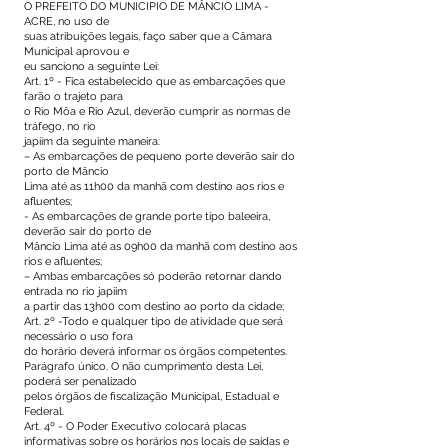
O PREFEITO DO MUNICIPIO DE MÂNCIO LIMA -
ACRE, no uso de
suas atribuições legais, faço saber que a Câmara
Municipal aprovou e
eu sanciono a seguinte Lei:
Art. 1º - Fica estabelecido que as embarcações que
farão o trajeto para
o Rio Môa e Rio Azul, deverão cumprir as normas de
tráfego, no rio
japiim da seguinte maneira:
– As embarcações de pequeno porte deverão sair do
porto de Mâncio
Lima até as 11h00 da manhã com destino aos rios e
afluentes;
- As embarcações de grande porte tipo baleeira,
deverão sair do porto de
Mâncio Lima até as 09h00 da manhã com destino aos
rios e afluentes;
– Ambas embarcações só poderão retornar dando
entrada no rio japiim
a partir das 13h00 com destino ao porto da cidade;
Art. 2º -Todo e qualquer tipo de atividade que será
necessário o uso fora
do horário deverá informar os órgãos competentes.
Parágrafo único. O não cumprimento desta Lei,
poderá ser penalizado
pelos órgãos de fiscalização Municipal, Estadual e
Federal.
Art. 4º - O Poder Executivo colocará placas
informativas sobre os horários nos locais de saídas e