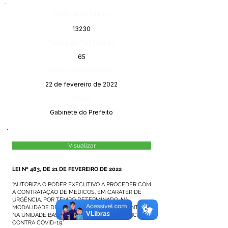
Número do Diário:
13230
Página da Publicação:
65
Data da Publicação:
22 de fevereiro de 2022
Órgão:
Gabinete do Prefeito
Visualizar
LEI Nº 483, DE 21 DE FEVEREIRO DE 2022
“AUTORIZA O PODER EXECUTIVO A PROCEDER COM
A CONTRATAÇÃO DE MÉDICOS, EM CARÁTER DE
URGÊNCIA, POR TEMPO DETERMINADO, NA
MODALIDADE DE PLANTÃO, PARA ATENDIMENTO
NA UNIDADE BÁSICA DE SAÚDE DE REFERÊNCIA
CONTRA COVID-19.”