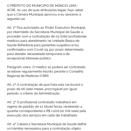
O PREFEITO DO MUNICIPIO DE MÂNCIO LIMA -
ACRE, no uso de suas atribuições legais, faço saber
que a Câmara Municipal aprovou e eu sanciono a
seguinte Lei:
Art. 1º Fica autorizado ao Poder Executivo Municipal,
por intermédio da Secretaria Municipal de Saúde, a
proceder com a contratação de 03 (três) profissionais
médicos para atendimento na Unidade Básica de
Saúde Referência para pacientes suspeitos e/ou
confirmados com Covid-19, por prazo determinado,
para atender necessidade temporária e de
excepcional interesse público.
Parágrafo único. O médico só poderá ser contratado
se estiver regularmente inscrito perante o Conselho
Regional de Medicina (CRM).
Art. 2º A contratação de que trata esta Lei durará o
prazo de 06 (seis) meses, prorrogável por igual
período, a critério da Administração.
Art. 3º O profissional contratado trabalhará em
regime de plantão de 12 (doze) horas, recebendo a
quantia correspondente a R$ 1.000,00 (mil reais) pela
execução dos serviços em cada dia trabalhado.
Art. 4º Caberá a Secretaria Municipal de Saúde definir
os trâmites necessários para a contratação objeto