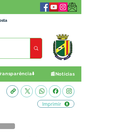
osta
ransparência⬇️
📰Notícias
Imprimir