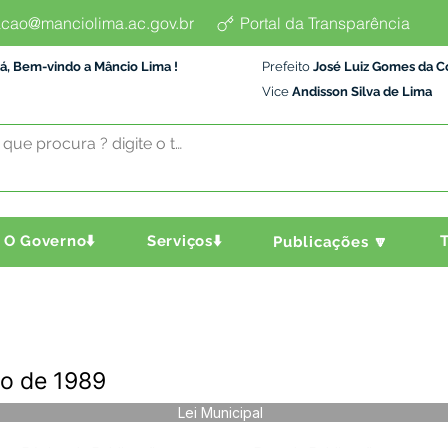
cao@manciolima.ac.gov.br
Portal da Transparência
á, Bem-vindo a Mâncio Lima !
Prefeito
José Luiz Gomes da C
Vice
Andisson Silva de Lima
O Governo⬇️
Serviços⬇️
T
Publicações 🔽
ho de 1989
Lei Municipal