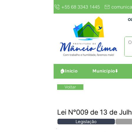
+55 68 3343 1445
comunica
Ol
🏠Início
Município⬇️
Voltar
Lei N°009 de 13 de Jul
Legislação