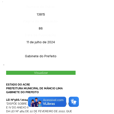
Número do Diário:
13815
Página da Publicação:
86
Data da Publicação:
11 de julho de 2024
Órgão:
Gabinete do Prefeito
Visualizar
ESTADO DO ACRE
PREFEITURA MUNICIPAL DE MÂNCIO LIMA
GABINETE DO PREFEITO
LEI Nº566/2024, DE 04 DE JULHO DE 2024.
“DISPÕE SOBRE A ALTERAÇÃO DAS TABELAS I, II, III
E IV DO ANEXO II
DA LEI Nº 484 DE 22 DE FEVEREIRO DE 2022, QUE