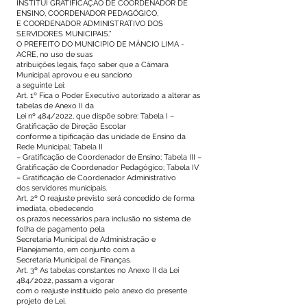
INSTITUI GRATIFICAÇÃO DE COORDENADOR DE
ENSINO, COORDENADOR PEDAGÓGICO,
E COORDENADOR ADMINISTRATIVO DOS
SERVIDORES MUNICIPAIS.”
O PREFEITO DO MUNICIPIO DE MÂNCIO LIMA -
ACRE, no uso de suas
atribuições legais, faço saber que a Câmara
Municipal aprovou e eu sanciono
a seguinte Lei:
Art. 1º Fica o Poder Executivo autorizado a alterar as
tabelas de Anexo II da
Lei nº 484/2022, que dispõe sobre: Tabela I –
Gratificação de Direção Escolar
conforme a tipificação das unidade de Ensino da
Rede Municipal; Tabela II
– Gratificação de Coordenador de Ensino; Tabela III –
Gratificação de Coordenador Pedagógico; Tabela IV
– Gratificação de Coordenador Administrativo
dos servidores municipais.
Art. 2º O reajuste previsto será concedido de forma
imediata, obedecendo
os prazos necessários para inclusão no sistema de
folha de pagamento pela
Secretaria Municipal de Administração e
Planejamento, em conjunto com a
Secretaria Municipal de Finanças.
Art. 3º As tabelas constantes no Anexo II da Lei
484/2022, passam a vigorar
com o reajuste instituído pelo anexo do presente
projeto de Lei.