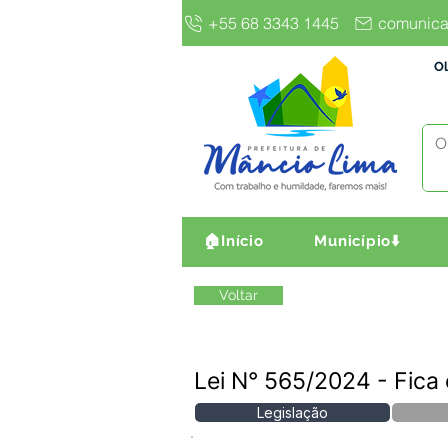
+55 68 3343 1445
comunica
Ol
🏠Início
Município⬇️
Voltar
Lei N° 565/2024 - Fic
Legislação