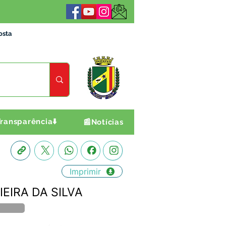
osta
ransparência⬇️
📰Notícias
Imprimir
IEIRA DA SILVA