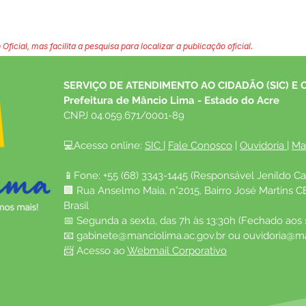
 Oficial, mas facilita a pesquisa para localizar a publicação oficial.
SERVIÇO DE ATENDIMENTO AO CIDADÃO (SIC) E 
Prefeitura de Mâncio Lima - Estado do Acre
CNPJ 04.059.671/0001-89
💻Acesso online: 
SIC 
| 
Fale Conosco
 | 
Ouvidoria
| 
Ma
📱Fone: +55 (68) 3343-1445 (Responsável Jenildo Ca
🏢 Rua Anselmo Maia, n°2015, Bairro José Martins C
Brasil
📅 Segunda a sexta, das 7h às 13:30h (Fechado aos
📧 
gabinete@manciolima.ac.gov.br
 ou 
ouvidoria@ma
📨 Acesso ao 
Webmail Corporativo