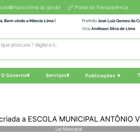
cao@manciolima.ac.gov.br
Portal da Transparência
á, Bem-vindo a Mâncio Lima !
Prefeito
José Luiz Gomes da C
Vice
Andisson Silva de Lima
O Governo⬇️
Serviços⬇️
T
Publicações 🔽
a criada a ESCOLA MUNICIPAL ANTÔNIO V
Lei Municipal