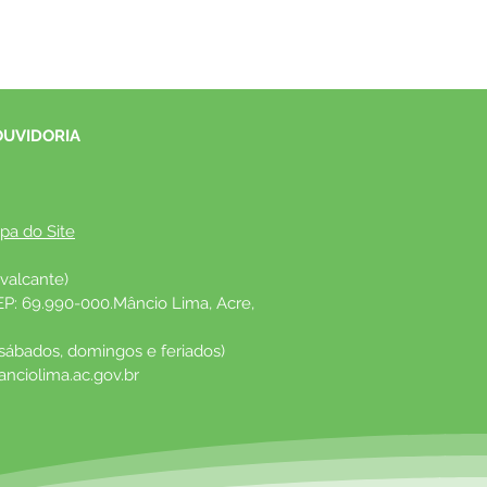
OUVIDORIA
pa do Site
valcante)
EP: 69.990-000.Mâncio Lima, Acre, 
 sábados, domingos e feriados)
nciolima.ac.gov.br