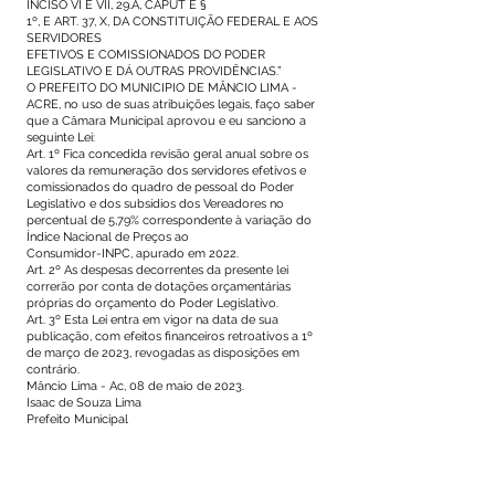
INCISO VI E VII, 29.A, CAPUT E §
1º, E ART. 37, X, DA CONSTITUIÇÃO FEDERAL E AOS
SERVIDORES
EFETIVOS E COMISSIONADOS DO PODER
LEGISLATIVO E DÁ OUTRAS PROVIDÊNCIAS.”
O PREFEITO DO MUNICIPIO DE MÂNCIO LIMA -
ACRE, no uso de suas atribuições legais, faço saber
que a Câmara Municipal aprovou e eu sanciono a
seguinte Lei:
Art. 1º Fica concedida revisão geral anual sobre os
valores da remuneração dos servidores efetivos e
comissionados do quadro de pessoal do Poder
Legislativo e dos subsídios dos Vereadores no
percentual de 5,79% correspondente à variação do
Índice Nacional de Preços ao
Consumidor-INPC, apurado em 2022.
Art. 2º As despesas decorrentes da presente lei
correrão por conta de dotações orçamentárias
próprias do orçamento do Poder Legislativo.
Art. 3º Esta Lei entra em vigor na data de sua
publicação, com efeitos financeiros retroativos a 1º
de março de 2023, revogadas as disposições em
contrário.
Mâncio Lima - Ac, 08 de maio de 2023.
Isaac de Souza Lima
Prefeito Municipal