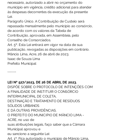
necessário, autorizado a abrir no orçamento do
município em vigência, crédito adicional para atender
às despesas decorrentes da execução da presente
Lei.
Parágrafo Único. A Contribuição de Custeio será
repassada mensalmente pelo município ao consórcio,
de acordo com os valores da Tabela de
Contribuição, aprovada, em Assembleia, pelo
Conselho de Consorciados.
Art. 5º. Esta Lei entrará em vigor na data de sua
publicação, revogadas as disposições em contrário.
Mâncio Lima, Acre, 26 de abril de 2023.
Isaac de Souza Lima
Prefeito Municipal
*******
LEI Nº 527/2023, DE 26 DE ABRIL DE 2023.
DISPÕE SOBRE O PROTOCOLO DE INTENÇÕES COM
A FINALIDADE DE INSTITUIR O CONSÓRCIO
INTERMUNICIPAL DE COLETA,
DESTINAÇÃO E TRATAMENTO DE RESÍDUOS
SÓLIDOS URBANOS
E DÁ OUTRAS PROVIDÊNCIAS.
O PREFEITO DO MUNICIPIO DE MÂNCIO LIMA -
ACRE, no uso de
suas atribuições legais, faço saber que a Câmara
Municipal aprovou e
eu sanciono a seguinte Lei:
Art. 1º. Fica autorizado o município de Mâncio Lima,