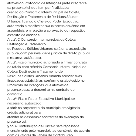
através do Protocolo de Intenções parte integrante
da presente lei, que tem por finalidade a
criação do Consórcio Intermunicipal de Coleta,
Destinação e Tratamento de Resíduos Sólidos
Urbanos, ficando o Chefe do Poder Executivo,
autorizado a manifestar sua expressa anuência em
assembleia, em relação a aprovação do respectivo
estatuto da entidade.
Art. 2°. O Consórcio Intermunicipal de Coleta,
Destinação e Tratamento
de Resíduos Sólidos Urbanos, será uma associação
pública, com personalidade jurídica de direito público
e natureza autárquica.
Art. 3°. Fica o município autorizado a firmar contrato
de rateio com referido Consórcio Intermunicipal de
Coleta, Destinação e Tratamento de
Resíduos Sólidos Urbanos, visando atender suas
finalidades estatutárias, conforme estabelecido no
Protocolo de Intenções, que através da
presente passa a denominar-se contrato de
consórcio.
Art. 4º. Fica o Poder Executivo Municipal, se
necessário, autorizado
a abrir no orçamento do município em vigência,
crédito adicional para
atender às despesas decorrentes da execução da
presente Lei.
§ 1o A Contribuição de Custeio será repassada
mensalmente pelo município ao consórcio, de acordo
com os valores da Tabela de Contribuição,