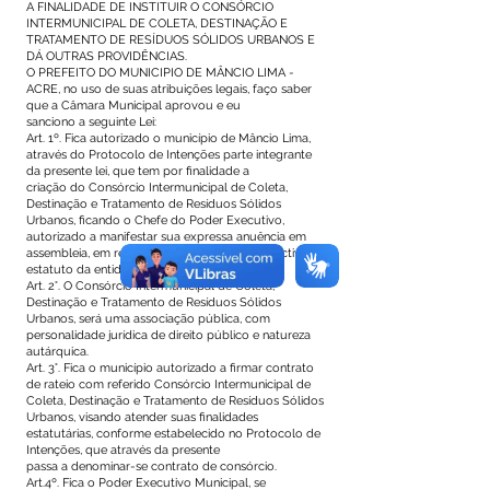
A FINALIDADE DE INSTITUIR O CONSÓRCIO
INTERMUNICIPAL DE COLETA, DESTINAÇÃO E
TRATAMENTO DE RESÍDUOS SÓLIDOS URBANOS E
DÁ OUTRAS PROVIDÊNCIAS.
O PREFEITO DO MUNICIPIO DE MÂNCIO LIMA -
ACRE, no uso de suas atribuições legais, faço saber
que a Câmara Municipal aprovou e eu
sanciono a seguinte Lei:
Art. 1º. Fica autorizado o município de Mâncio Lima,
através do Protocolo de Intenções parte integrante
da presente lei, que tem por finalidade a
criação do Consórcio Intermunicipal de Coleta,
Destinação e Tratamento de Resíduos Sólidos
Urbanos, ficando o Chefe do Poder Executivo,
autorizado a manifestar sua expressa anuência em
assembleia, em relação a aprovação do respectivo
estatuto da entidade.
Art. 2°. O Consórcio Intermunicipal de Coleta,
Destinação e Tratamento de Resíduos Sólidos
Urbanos, será uma associação pública, com
personalidade jurídica de direito público e natureza
autárquica.
Art. 3°. Fica o município autorizado a firmar contrato
de rateio com referido Consórcio Intermunicipal de
Coleta, Destinação e Tratamento de Resíduos Sólidos
Urbanos, visando atender suas finalidades
estatutárias, conforme estabelecido no Protocolo de
Intenções, que através da presente
passa a denominar-se contrato de consórcio.
Art.4º. Fica o Poder Executivo Municipal, se