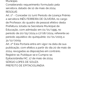
Município.
Considerando requerimento formulado pela
servidora, datado de 10 de maio de 2024.
RESOLVE:
Art. 1º - Conceder 01 (um) Período de Licença Prêmio
a servidora INÊS FERREIRA DE OLIVEIRA, no cargo
de Professor, do quadro de pessoal efetivo desta
Prefeitura, lotada na Secretaria Municipal de
Educação, com admissão em 01/01/1995, no
período de 20/05/2024 a 17/08/2024, referente ao
período aquisitivo do quinquênio: 01/01/2005 a
31/12/2009.
Art. 2º Esta Portaria entra em vigor na data de sua
publicação, com efeitos a partir do dia 20 de maio de
2024, revogadas as disposições em contrário.
Registre-se, Publique-se e Cumpra-se.
Epitaciolândia/AC, 17 de maio de 2024.
SÉRGIO LOPES DE SOUZA
PREFEITO DE EPITACIOLÂNDIA