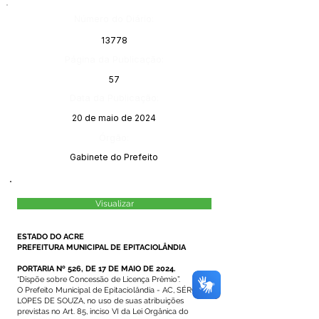
Número do Diário:
13778
Página da Publicação:
57
Data da Publicação:
20 de maio de 2024
Órgão:
Gabinete do Prefeito
Visualizar
ESTADO DO ACRE
PREFEITURA MUNICIPAL DE EPITACIOLÂNDIA
PORTARIA Nº 526, DE 17 DE MAIO DE 2024.
“Dispõe sobre Concessão de Licença Prêmio”.
O Prefeito Municipal de Epitaciolândia - AC, SÉRGIO
LOPES DE SOUZA, no uso de suas atribuições
previstas no Art. 85, inciso VI da Lei Orgânica do