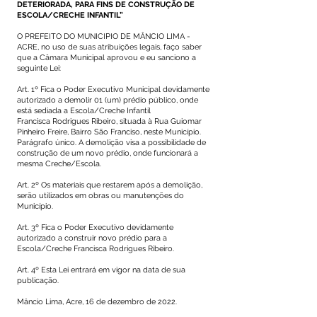
DETERIORADA, PARA FINS DE CONSTRUÇÃO DE
ESCOLA/CRECHE INFANTIL”
O PREFEITO DO MUNICIPIO DE MÂNCIO LIMA -
ACRE, no uso de suas atribuições legais, faço saber
que a Câmara Municipal aprovou e eu sanciono a
seguinte Lei:
Art. 1º Fica o Poder Executivo Municipal devidamente
autorizado a demolir 01 (um) prédio público, onde
está sediada a Escola/Creche Infantil
Francisca Rodrigues Ribeiro, situada à Rua Guiomar
Pinheiro Freire, Bairro São Franciso, neste Município.
Parágrafo único. A demolição visa a possibilidade de
construção de um novo prédio, onde funcionará a
mesma Creche/Escola.
Art. 2º Os materiais que restarem após a demolição,
serão utilizados em obras ou manutenções do
Município.
Art. 3º Fica o Poder Executivo devidamente
autorizado a construir novo prédio para a
Escola/Creche Francisca Rodrigues Ribeiro.
Art. 4º Esta Lei entrará em vigor na data de sua
publicação.
Mâncio Lima, Acre, 16 de dezembro de 2022.