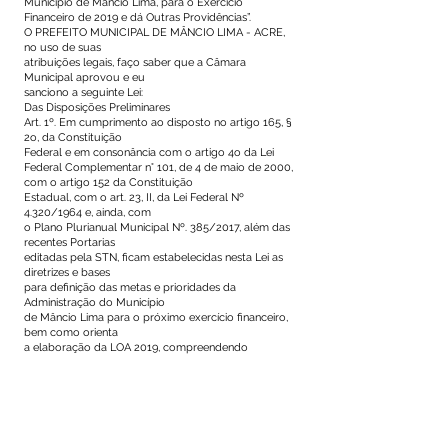
Município de Mâncio Lima, para o Exercício
Financeiro de 2019 e dá Outras Providências”.
O PREFEITO MUNICIPAL DE MÂNCIO LIMA - ACRE,
no uso de suas
atribuições legais, faço saber que a Câmara
Municipal aprovou e eu
sanciono a seguinte Lei:
Das Disposições Preliminares
Art. 1º. Em cumprimento ao disposto no artigo 165, §
2o, da Constituição
Federal e em consonância com o artigo 4o da Lei
Federal Complementar n° 101, de 4 de maio de 2000,
com o artigo 152 da Constituição
Estadual, com o art. 23, II, da Lei Federal Nº
4.320/1964 e, ainda, com
o Plano Plurianual Municipal Nº. 385/2017, além das
recentes Portarias
editadas pela STN, ficam estabelecidas nesta Lei as
diretrizes e bases
para definição das metas e prioridades da
Administração do Município
de Mâncio Lima para o próximo exercício financeiro,
bem como orienta
a elaboração da LOA 2019, compreendendo