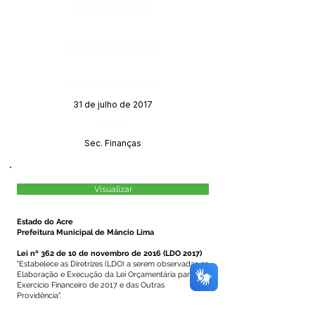
Número do Diário:
Página da Publicação:
Data da Publicação:
31 de julho de 2017
Órgão:
Sec. Finanças
Visualizar
Estado do Acre
Prefeitura Municipal de Mâncio Lima
Lei nº 362 de 10 de novembro de 2016 (LDO 2017)
"Estabelece as Diretrizes (LDO) a serem observadas na
Elaboração e Execução da Lei Orçamentária para o
Exercício Financeiro de 2017 e das Outras
Providência".