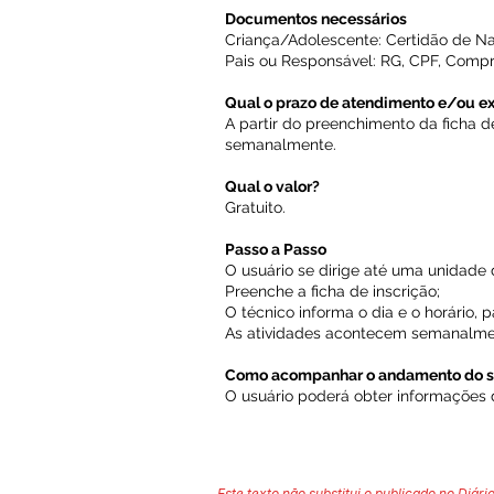
Documentos necessários
Criança/Adolescente: Certidão de Na
Pais ou Responsável: RG, CPF, Comp
Qual o prazo de atendimento e/ou e
A partir do preenchimento da ficha d
semanalmente.
Qual o valor?
Gratuito.
Passo a Passo
O usuário se dirige até uma unidade
Preenche a ficha de inscrição;
O técnico informa o dia e o horário,
As atividades acontecem semanalme
Como acompanhar o andamento do s
O usuário poderá obter informações 
Este texto não substitui o publicado no Diário