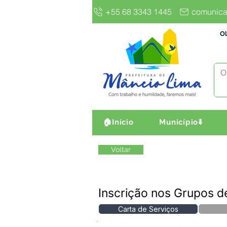
+55 68 3343 1445
comunica
Ol
🏠Início
Município⬇️
Voltar
Inscrição nos Grupos d
Carta de Serviços