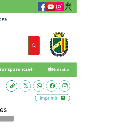
osta
ransparência⬇️
📰Notícias
Imprimir
tes