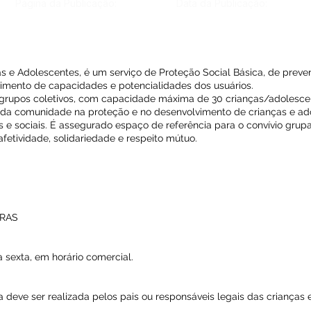
Página da Publicação:
Data da Publicação:
s e Adolescentes, é um serviço de Proteção Social Básica, de preve
vimento de capacidades e potencialidades dos usuários.
s grupos coletivos, com capacidade máxima de 30 crianças/adolesce
da comunidade na proteção e no desenvolvimento de crianças e ado
s e sociais. É assegurado espaço de referência para o convívio grupa
fetividade, solidariedade e respeito mútuo.
CRAS
 sexta, em horário comercial.
a deve ser realizada pelos pais ou responsáveis legais das crianças 