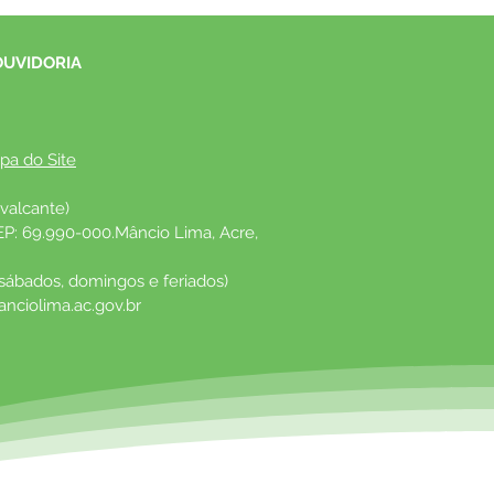
OUVIDORIA
pa do Site
valcante)
EP: 69.990-000.Mâncio Lima, Acre, 
 sábados, domingos e feriados)
nciolima.ac.gov.br