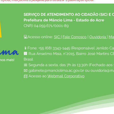
SERVIÇO DE ATENDIMENTO AO CIDADÃO (SIC) E 
Prefeitura de Mâncio Lima - Estado do Acre
CNPJ 04.059.671/0001-89
💻Acesso online: 
SIC 
| 
Fale Conosco
 | 
Ouvidoria
| 
Ma
📱Fone: +55 (68) 3343-1445 (Responsável Jenildo Ca
🏢 Rua Anselmo Maia, n°2015, Bairro José Martins C
Brasil
📅 Segunda a sexta, das 7h às 13:30h (Fechado aos
📧 
gabinete@manciolima.ac.gov.br
 ou 
ouvidoria@ma
📨 Acesso ao 
Webmail Corporativo