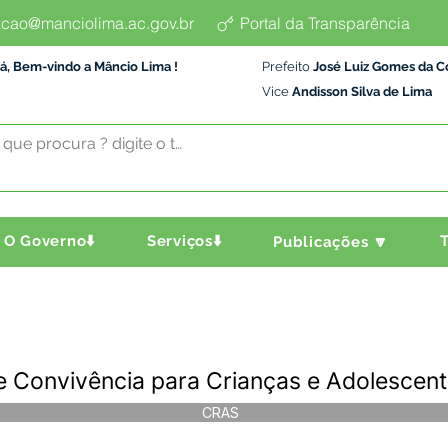
cao@manciolima.ac.gov.br
Portal da Transparência
á, Bem-vindo a Mâncio Lima !
Prefeito
José Luiz Gomes da C
Vice
Andisson Silva de Lima
O Governo⬇️
Serviços⬇️
T
Publicações 🔽
e Convivência para Crianças e Adolescen
CRAS