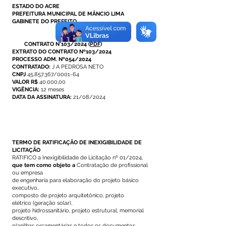
ESTADO DO ACRE
PREFEITURA MUNICIPAL DE MÂNCIO LIMA
GABINETE DO PREFEITO
CONTRATO N°103/2024
(
PDF
)
EXTRATO DO CONTRATO Nº103/2024
PROCESSO ADM. Nº054/2024
CONTRATADO:
J A PEDROSA NETO
CNPJ
45.857.367/0001-64
VALOR R$
40.000,00
VIGÊNCIA:
12 meses
DATA DA ASSINATURA:
21/08/2024
TERMO DE RATIFICAÇÃO DE INEXIGIBILIDADE DE
LICITAÇÃO
RATIFICO a Inexigibilidade de Licitação nº 01/2024,
que tem como objeto a
Contratação de profissional
ou empresa
de engenharia para elaboração do projeto básico
executivo,
composto de projeto arquitetônico, projeto
elétrico (geração solar),
projeto hidrossanitário, projeto estrutural, memorial
descritivo,
planilhas orçamentárias e todos os documentos