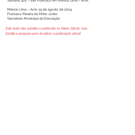
Santana, 425 – São Francisco em Mâncio Lima – Acre.
Mâncio Lima – Acre, 19 de agosto de 2024.
Francisco Pereira de Pinho Júnior
Secretário Municipal de Educação
Este texto não substitui o publicado no Diário Oficial, mas
facilita a pesquisa para localizar a publicação oficial.
SERVIÇO DE ATENDIMENTO AO 
CIDADÃO (SIC) E OUVIDORIA
Prefeitura de Mâncio Lima - Estado 
do Acre
CNPJ 04.059.671/0001-89