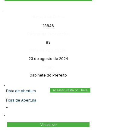
Número do Diário:
13846
Página da Publicação:
83
Data da Publicação:
23 de agosto de 2024
Órgão:
Gabinete do Prefeito
Acessar Pasta no Drive
Data de Abertura
-
Hora de Abertura
-
Visualizar