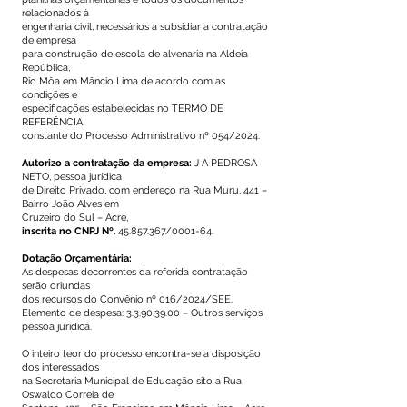
relacionados à
engenharia civil, necessários a subsidiar a contratação
de empresa
para construção de escola de alvenaria na Aldeia
República,
Rio Môa em Mâncio Lima de acordo com as
condições e
especificações estabelecidas no TERMO DE
REFERÊNCIA,
constante do Processo Administrativo nº 054/2024.
Autorizo a contratação da empresa:
J A PEDROSA
NETO, pessoa jurídica
de Direito Privado, com endereço na Rua Muru, 441 –
Bairro João Alves em
Cruzeiro do Sul – Acre,
inscrita no CNPJ Nº.
45.857.367
/0001-64.
Dotação Orçamentária:
As despesas decorrentes da referida contratação
serão oriundas
dos recursos do Convênio nº 016/2024/SEE.
Elemento de despesa:
3.3.90.39.00
– Outros serviços
pessoa jurídica.
O inteiro teor do processo encontra-se a disposição
dos interessados
na Secretaria Municipal de Educação sito a Rua
Oswaldo Correia de