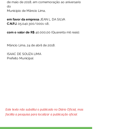
de maio de 2018, em comemoração ao aniversario
do
Município de Mâncio Lima,
em favor da empresa
JEAN L. DA SILVA
C.N.P.J.
05.040.300
/0001-18,
com o valor de R$
40.000,00 (Quarenta mil reais).
Mâncio Lima, 24 de abril de 2018.
ISAAC DE SOUZA LIMA
Prefeito Municipal
Este texto não substitui o publicado no Diário Oficial, mas
facilita a pesquisa para localizar a publicação oficial.