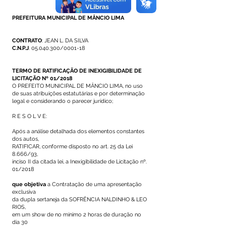
PREFEITURA MUNICIPAL DE MÂNCIO LIMA
CONTRATO
: JEAN L. DA SILVA
C.N.P.J
.
05.040.300
/0001-18
TERMO DE RATIFICAÇÃO DE INEXIGIBILIDADE DE
LICITAÇÃO Nº 01/2018
O PREFEITO MUNICIPAL DE MÂNCIO LIMA, no uso
de suas atribuições estatutárias e por determinação
legal e considerando o parecer jurídico;
R E S O L V E:
Após a análise detalhada dos elementos constantes
dos autos,
RATIFICAR, conforme disposto no art. 25 da Lei
8.666/93,
inciso II da citada lei, a Inexigibilidade de Licitação nº.
01/2018
que objetiva
a Contratação de uma apresentação
exclusiva
da dupla sertaneja da SOFRÊNCIA NALDINHO & LEO
RIOS,
em um show de no mínimo 2 horas de duração no
dia 30