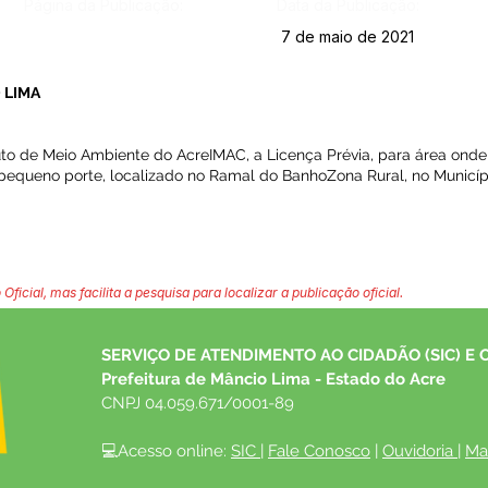
Página da Publicação:
Data da Publicação:
7 de maio de 2021
 LIMA
uto de Meio Ambiente do AcreIMAC, a Licença Prévia, para área onde
e pequeno porte, localizado no Ramal do BanhoZona Rural, no Municí
 Oficial, mas facilita a pesquisa para localizar a publicação oficial.
SERVIÇO DE ATENDIMENTO AO CIDADÃO (SIC) E 
Prefeitura de Mâncio Lima - Estado do Acre
CNPJ 04.059.671/0001-89
💻Acesso online: 
SIC 
| 
Fale Conosco
 | 
Ouvidoria
| 
Ma