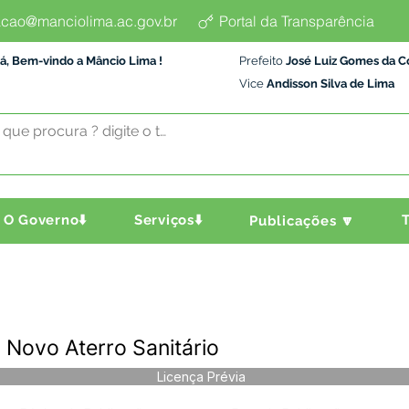
cao@manciolima.ac.gov.br
Portal da Transparência
á, Bem-vindo a Mâncio Lima !
Prefeito
José Luiz Gomes da C
Vice
Andisson Silva de Lima
O Governo⬇️
Serviços⬇️
T
Publicações 🔽
 Novo Aterro Sanitário
Licença Prévia