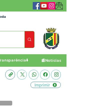
osta
ransparência⬇️
📰Notícias
Imprimir