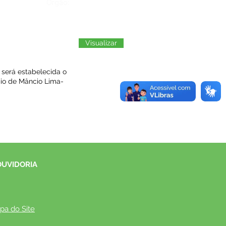
Órgão:
Visualizar
 será estabelecida o
pio de Mâncio Lima-
OUVIDORIA
pa do Site