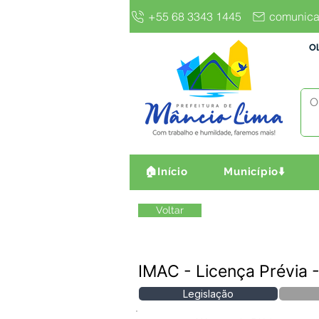
+55 68 3343 1445
comunica
Ol
🏠Início
Município⬇️
Voltar
IMAC - Licença Prévia -
Legislação