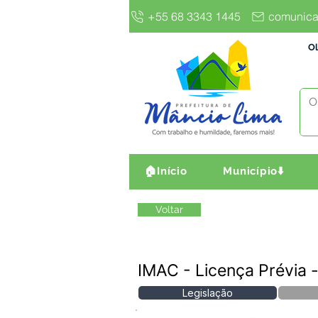
+55 68 3343 1445
comunica
Ol
🏠Início
Município⬇️
Voltar
IMAC - Licença Prévia 
Legislação