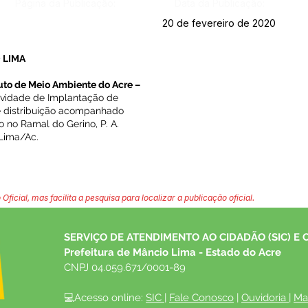
Página da Publicação:
Data da Publicação:
20 de fevereiro de 2020
 LIMA
tuto de Meio Ambiente do Acre –
tividade de Implantação de
 distribuição acompanhado
 no Ramal do Gerino, P. A.
Lima/Ac.
 Oficial, mas facilita a pesquisa para localizar a publicação oficial.
SERVIÇO DE ATENDIMENTO AO CIDADÃO (SIC) E 
Prefeitura de Mâncio Lima - Estado do Acre
CNPJ 04.059.671/0001-89
💻Acesso online: 
SIC 
| 
Fale Conosco
 | 
Ouvidoria
| 
Ma