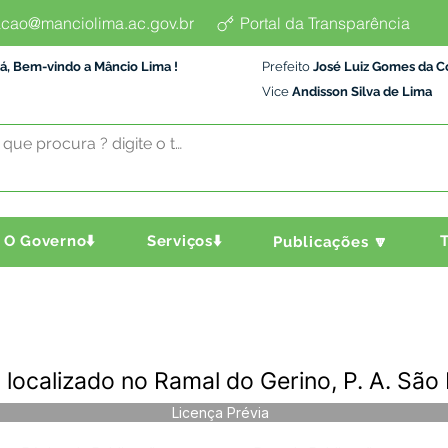
cao@manciolima.ac.gov.br
Portal da Transparência
á, Bem-vindo a Mâncio Lima !
Prefeito
José Luiz Gomes da C
Vice
Andisson Silva de Lima
O Governo⬇️
Serviços⬇️
T
Publicações 🔽
- localizado no Ramal do Gerino, P. A. Sã
Licença Prévia