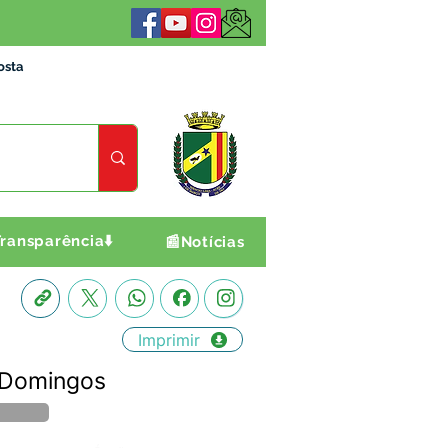
osta
ransparência⬇️
📰Notícias
Imprimir
o Domingos