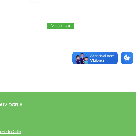
Órgão:
Visualizar
OUVIDORIA
pa do Site