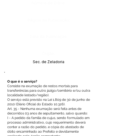
Número do Diário:
Página da Publicação:
Data da Publicação:
Órgão:
Sec. de Zeladoria
O que é o serviço?
Consiste na exumação de restos mortais para
transferências para outro jazigo/cemitério e/ou outra
localidade (estado/região).
O serviço está previsto na Lei 1.809 de 30 de junho de
2010 (Diário Oficial do Estado 10.326).
Art. 35 - Nenhuma exumação será feita antes de
decorridos 03 anos de sepultamento, salvo quando:
I - A pedido da família de cujus, sendo formulado em
processo administrativo, cujo requerimento deverá
conter a razão do pedido, e cópia do atestado de
óbito encaminhado ao Prefeito e devidamente