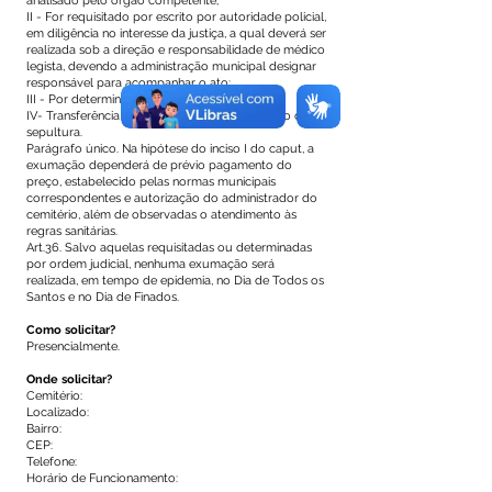
analisado pelo órgão competente;
II - For requisitado por escrito por autoridade policial,
em diligência no interesse da justiça, a qual deverá ser
realizada sob a direção e responsabilidade de médico
legista, devendo a administração municipal designar
responsável para acompanhar o ato;
III - Por determinação judicial;
IV- Transferência dos despojos por desativação da
sepultura.
Parágrafo único. Na hipótese do inciso I do caput, a
exumação dependerá de prévio pagamento do
preço, estabelecido pelas normas municipais
correspondentes e autorização do administrador do
cemitério, além de observadas o atendimento às
regras sanitárias.
Art.36. Salvo aquelas requisitadas ou determinadas
por ordem judicial, nenhuma exumação será
realizada, em tempo de epidemia, no Dia de Todos os
Santos e no Dia de Finados.
Como solicitar?
Presencialmente.
Onde solicitar?
Cemitério:
Localizado:
Bairro:
CEP:
Telefone:
Horário de Funcionamento: