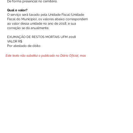
De forma presencial no cemitério.
Qual o valor?
O serviço será taxado pela Unidade Fiscal (Unidade
Fiscal do Município), os valores abaixo correspondem
ao valor dessa unidade no ano de 2018, e sua
correção se dá anualmente.
EXUMAÇÃO DE RESTOS MORTAIS UFM 2018
VALOR R$
Por atestado de óbito:
Este texto não substitui o publicado no Diário Oficial, mas
facilita a pesquisa para localizar a publicação oficial.
SERVIÇO DE ATENDIMENTO AO 