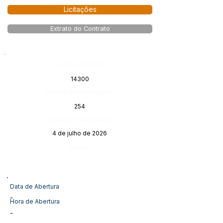
Licitações
Extrato do Contrato
Número do Diário:
14300
Página da Publicação:
254
Data da Publicação:
4 de julho de 2026
Órgão:
Data de Abertura
-
Hora de Abertura
-