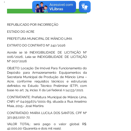
Visualizar
REPUBLICADO POR INCORREÇÃO
ESTADO DO ACRE
PREFEITURA MUNICIPAL DE MÂNCIO LIMA
EXTRATO DO CONTRATO Nº 242/2026
Aonde se lê INEXIGIBILIDADE DE LICITAÇÃO Nº
006/2026, Leia-se INEXIGIBILIDADE DE LICITAÇÃO
Nº 007/2026
OBJETO: Locação De Imóvel Para Funcionamento do
Depósito para Armazenamento Equipamentos da
Secretaria Municipal de Produção de Mâncio Lima –
Acre, conforme requisitos técnicos e estruturais
definidos no Estudo Técnico Preliminar (ETP), com
base no art. 74, inciso X da Lei federal n 14.133/2021
CONTRATANTE: Prefeitura Municipal de Mâncio Lima,
CNPJ nº
04.059.671
/0001-89, situada a Rua Anselmo
Maia, 2015– José Martins
CONTRATADO: MARIA LUCILA DOS SANTOS, CPF Nº
321.915.1102-72
.
VALOR TOTAL: será pago o valor global R$:
42.000,00 (Quarenta e dois mil reais).