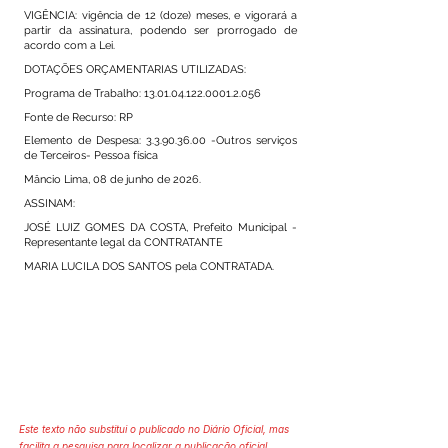
VIGÊNCIA: vigência de 12 (doze) meses, e vigorará a
partir da assinatura, podendo ser prorrogado de
acordo com a Lei.
DOTAÇÕES ORÇAMENTARIAS UTILIZADAS:
Programa de Trabalho:
13.01.04.122.0001.2.056
Fonte de Recurso: RP
Elemento de Despesa:
3.3.90.36.00
-Outros serviços
de Terceiros- Pessoa física
Mâncio Lima, 08 de junho de 2026.
ASSINAM:
JOSÉ LUIZ GOMES DA COSTA, Prefeito Municipal -
Representante legal da CONTRATANTE
MARIA LUCILA DOS SANTOS pela CONTRATADA.
Este texto não substitui o publicado no Diário Oficial, mas
facilita a pesquisa para localizar a publicação oficial.