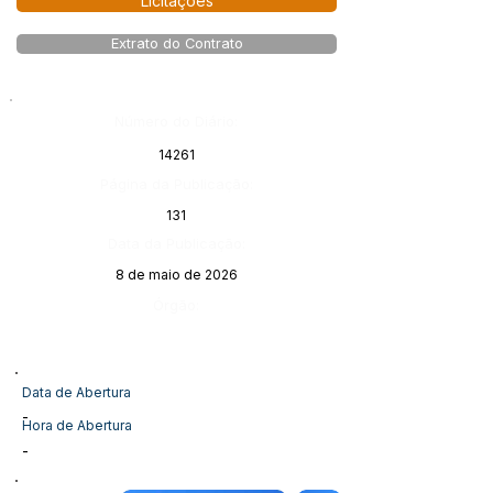
Licitações
Extrato do Contrato
Número do Diário:
14261
Página da Publicação:
131
Data da Publicação:
8 de maio de 2026
Órgão:
Data de Abertura
-
Hora de Abertura
-