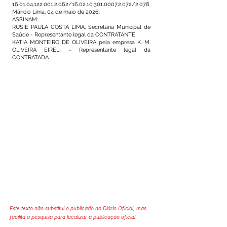
16.01.04.122.001.2.062
/16.02.10.301.0007.2.072/2.078
Mâncio Lima, 04 de maio de 2026.
ASSINAM:
RUSIE PAULA COSTA LIMA, Secretária Municipal de
Saúde - Representante legal da CONTRATANTE
KATIA MONTEIRO DE OLIVEIRA pela empresa K. M.
OLIVEIRA EIRELI – Representante legal da
CONTRATADA.
Este texto não substitui o publicado no Diário Oficial, mas
facilita a pesquisa para localizar a publicação oficial.