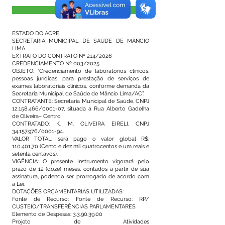
Visualizar
ESTADO DO ACRE
SECRETARIA MUNICIPAL DE SAÚDE DE MÂNCIO
LIMA
EXTRATO DO CONTRATO Nº 214/2026
CREDENCIAMENTO Nº 003/2025
OBJETO: “Credenciamento de laboratórios clínicos,
pessoas jurídicas, para prestação de serviços de
exames laboratoriais clínicos, conforme demanda da
Secretaria Municipal de Saúde de Mâncio Lima/AC”.
CONTRATANTE: Secretaria Municipal de Saúde, CNPJ
12.158.466
/0001-07, situada a Rua Alberto Gadelha
de Oliveira– Centro
CONTRATADO: K. M. OLIVEIRA EIRELI, CNPJ
34.157.976
/0001-94.
VALOR TOTAL: será pago o valor global R$:
110.401,70 (Cento e dez mil quatrocentos e um reais e
setenta centavos).
VIGÊNCIA: O presente Instrumento vigorará pelo
prazo de 12 (doze) meses, contados a partir de sua
assinatura, podendo ser prorrogado de acordo com
a Lei.
DOTAÇÕES ORÇAMENTARIAS UTILIZADAS:
Fonte de Recurso: Fonte de Recurso: RP/
CUSTEIO/TRANSFERÊNCIAS PARLAMENTARES
Elemento de Despesas:
3.3.90.39.00
Projeto de Atividades