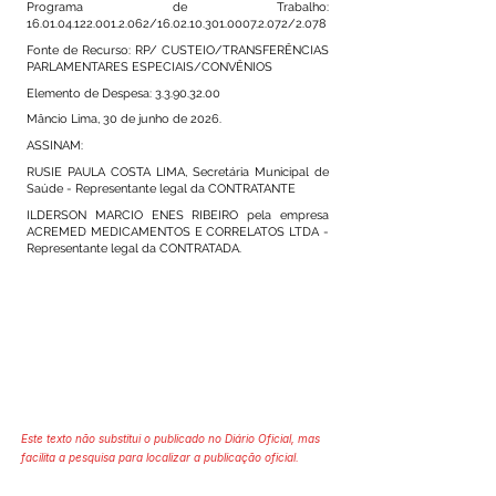
Programa de Trabalho:
16.01.04.122.001.2.062
/16.02.10.301.0007.2.072/2.078
Fonte de Recurso: RP/ CUSTEIO/TRANSFERÊNCIAS
PARLAMENTARES ESPECIAIS/CONVÊNIOS
Elemento de Despesa:
3.3.90.32.00
Mâncio Lima, 30 de junho de 2026.
ASSINAM:
RUSIE PAULA COSTA LIMA, Secretária Municipal de
Saúde - Representante legal da CONTRATANTE
ILDERSON MARCIO ENES RIBEIRO pela empresa
ACREMED MEDICAMENTOS E CORRELATOS LTDA -
Representante legal da CONTRATADA.
Este texto não substitui o publicado no Diário Oficial, mas
facilita a pesquisa para localizar a publicação oficial.