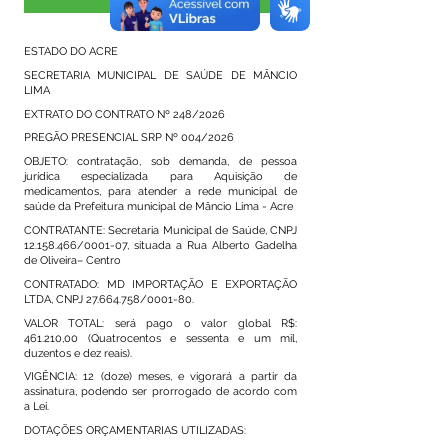
Visualizar
ESTADO DO ACRE
SECRETARIA MUNICIPAL DE SAÚDE DE MÂNCIO
LIMA
EXTRATO DO CONTRATO Nº 248/2026
PREGÃO PRESENCIAL SRP Nº 004/2026
OBJETO: contratação, sob demanda, de pessoa
jurídica especializada para Aquisição de
medicamentos, para atender a rede municipal de
saúde da Prefeitura municipal de Mâncio Lima - Acre
CONTRATANTE: Secretaria Municipal de Saúde, CNPJ
12.158.466
/0001-07, situada a Rua Alberto Gadelha
de Oliveira– Centro
CONTRATADO: MD IMPORTAÇÃO E EXPORTAÇÃO
LTDA, CNPJ
27.664.758
/0001-80.
VALOR TOTAL: será pago o valor global R$:
461.210,00 (Quatrocentos e sessenta e um mil,
duzentos e dez reais).
VIGÊNCIA: 12 (doze) meses, e vigorará a partir da
assinatura, podendo ser prorrogado de acordo com
a Lei.
DOTAÇÕES ORÇAMENTARIAS UTILIZADAS: