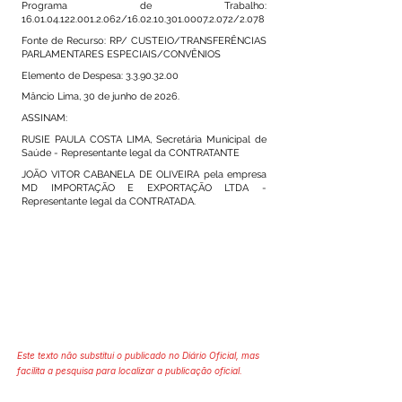
Programa de Trabalho:
16.01.04.122.001.2.062
/16.02.10.301.0007.2.072/2.078
Fonte de Recurso: RP/ CUSTEIO/TRANSFERÊNCIAS
PARLAMENTARES ESPECIAIS/CONVÊNIOS
Elemento de Despesa:
3.3.90.32.00
Mâncio Lima, 30 de junho de 2026.
ASSINAM:
RUSIE PAULA COSTA LIMA, Secretária Municipal de
Saúde - Representante legal da CONTRATANTE
JOÃO VITOR CABANELA DE OLIVEIRA pela empresa
MD IMPORTAÇÃO E EXPORTAÇÃO LTDA -
Representante legal da CONTRATADA.
Este texto não substitui o publicado no Diário Oficial, mas
facilita a pesquisa para localizar a publicação oficial.