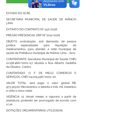
Visualizar
ESTADO DO ACRE
SECRETARIA MUNICIPAL DE SAÚDE DE MÂNCIO
LIMA
EXTRATO DO CONTRATO Nº 247/2026
PREGÃO PRESENCIAL SRP Nº 004/2026
OBJETO: contratação, sob demanda, de pessoa
jurídica especializada para Aquisição de
medicamentos, para atender a rede municipal de
saúde da Prefeitura municipal de Mâncio Lima - Acre
CONTRATANTE: Secretaria Municipal de Saúde, CNPJ
12.158.466
/0001-07, situada a Rua Alberto Gadelha
de Oliveira– Centro
CONTRATADO: O. F. DE MELO COMERCIO E
SERVIÇOS, CNPJ
04.015.438
/0001-02.
VALOR TOTAL: será pago o valor global R$:
973.325,00 (Novecentos e setenta e três mil, trezentos
e vinte e cinco reais).
VIGÊNCIA: 12 (doze) meses, e vigorará a partir da
assinatura, podendo ser prorrogado de acordo com
a Lei.
DOTAÇÕES ORÇAMENTARIAS UTILIZADAS: