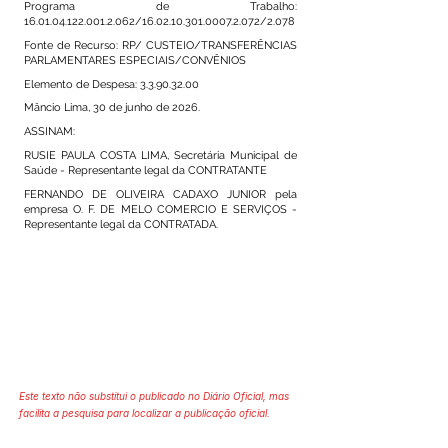
Programa de Trabalho:
16.01.04.122.001.2.062
/16.02.10.301.0007.2.072/2.078
Fonte de Recurso: RP/ CUSTEIO/TRANSFERÊNCIAS
PARLAMENTARES ESPECIAIS/CONVÊNIOS
Elemento de Despesa:
3.3.90.32.00
Mâncio Lima, 30 de junho de 2026.
ASSINAM:
RUSIE PAULA COSTA LIMA, Secretária Municipal de
Saúde - Representante legal da CONTRATANTE
FERNANDO DE OLIVEIRA CADAXO JUNIOR pela
empresa O. F. DE MELO COMERCIO E SERVIÇOS -
Representante legal da CONTRATADA.
Este texto não substitui o publicado no Diário Oficial, mas
facilita a pesquisa para localizar a publicação oficial.