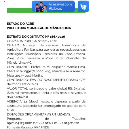
Visualizar
ESTADO DO ACRE
PREFEITURA MUNICIPAL DE MÂNCIO LIMA
EXTRATO DO CONTRATO Nº 186/2026
CHAMADA PUBLICA Nº 001/2026
OBJETO: Aquisição de Gêneros Alimentícios da
Agricultura Familiar, para atender as necessidades das
Instituições Municipais Escolares da Zona Urbana,
Zona Rural Terrestre e Zona Rural Ribeirinha de
Mâncio Lima/AC.
CONTRATANTE: Prefeitura Municipal de Mâncio Lima,
CNPJ nº
04.059.671
/0001-89, situada a Rua Anselmo
Maia, 2015– José Martins
CONTRATADO: EVALDO NASCIMENTO COSMO CPF
de nº
001.222.062-07
VALOR TOTAL: será pago o valor global R$: 6.933,92
(Seis mil novecentos e trinta e três reais e noventa e
dois centavos).
VIGÊNCIA: 12 (doze) meses, e vigorará a partir da
assinatura, podendo ser prorrogado de acordo com
a Lei.
DOTAÇÕES ORÇAMENTARIAS UTILIZADAS:
Programa de Trabalho:
09.01.04.125.0001.2.014
/2.017/2.018/2.019/2.020
Fonte de Recurso: RP/ FNDE