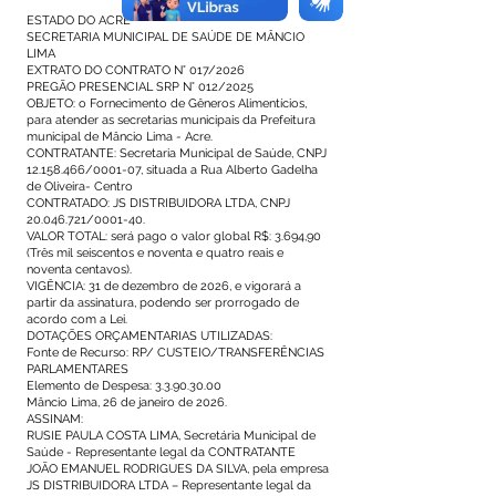
ESTADO DO ACRE
SECRETARIA MUNICIPAL DE SAÚDE DE MÂNCIO
LIMA
EXTRATO DO CONTRATO N° 017/2026
PREGÃO PRESENCIAL SRP N° 012/2025
OBJETO: o Fornecimento de Gêneros Alimentícios,
para atender as secretarias municipais da Prefeitura
municipal de Mâncio Lima - Acre.
CONTRATANTE: Secretaria Municipal de Saúde, CNPJ
12.158.466
/0001-07, situada a Rua Alberto Gadelha
de Oliveira- Centro
CONTRATADO: JS DISTRIBUIDORA LTDA, CNPJ
20.046.721
/0001-40.
VALOR TOTAL: será pago o valor global R$: 3.694,90
(Três mil seiscentos e noventa e quatro reais e
noventa centavos).
VIGÊNCIA: 31 de dezembro de 2026, e vigorará a
partir da assinatura, podendo ser prorrogado de
acordo com a Lei.
DOTAÇÕES ORÇAMENTARIAS UTILIZADAS:
Fonte de Recurso: RP/ CUSTEIO/TRANSFERÊNCIAS
PARLAMENTARES
Elemento de Despesa:
3.3.90.30.00
Mâncio Lima, 26 de janeiro de 2026.
ASSINAM:
RUSIE PAULA COSTA LIMA, Secretária Municipal de
Saúde - Representante legal da CONTRATANTE
JOÃO EMANUEL RODRIGUES DA SILVA, pela empresa
JS DISTRIBUIDORA LTDA – Representante legal da