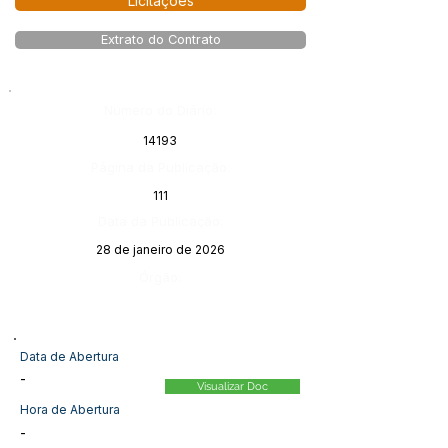
Licitações
Extrato do Contrato
Número do Diário:
14193
Página da Publicação:
111
Data da Publicação:
28 de janeiro de 2026
Órgão:
Data de Abertura
-
Visualizar Doc
Hora de Abertura
-