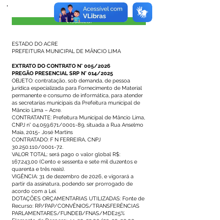
Visualizar
ESTADO DO ACRE
PREFEITURA MUNICIPAL DE MÂNCIO LIMA
EXTRATO DO CONTRATO N° 005/2026
PREGÃO PRESENCIAL SRP N° 014/2025
OBJETO: contratação, sob demanda, de pessoa
jurídica especializada para Fornecimento de Material
permanente e consumo de informática, para atender
as secretarias municipais da Prefeitura municipal de
Mâncio Lima – Acre.
CONTRATANTE: Prefeitura Municipal de Mâncio Lima,
CNPJ n°
04.059.671
/0001-89, situada a Rua Anselmo
Maia, 2015- José Martins
CONTRATADO: F N FERREIRA, CNPJ
30.250.110
/0001-72.
VALOR TOTAL: será pago o valor global R$:
167.243,00 (Cento e sessenta e sete mil duzentos e
quarenta e três reais).
VIGÊNCIA: 31 de dezembro de 2026, e vigorará a
partir da assinatura, podendo ser prorrogado de
acordo com a Lei.
DOTAÇÕES ORÇAMENTARIAS UTILIZADAS: Fonte de
Recurso: RP/PAP/CONVÊNIOS/TRANSFERÊNCIAS
PARLAMENTARES/FUNDEB/FNAS/MDE25%