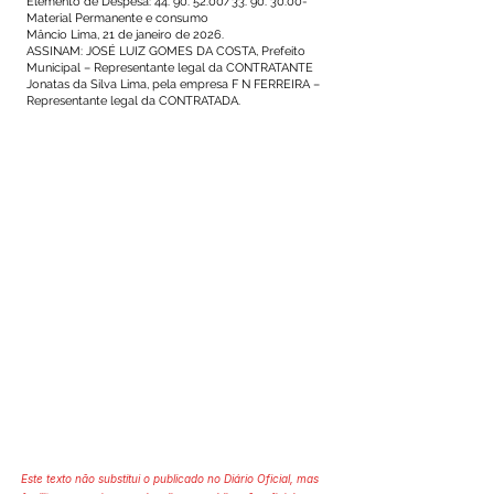
Elemento de Despesa: 44. 90. 52.00/33. 90. 30.00-
Material Permanente e consumo
Mâncio Lima, 21 de janeiro de 2026.
ASSINAM: JOSÉ LUIZ GOMES DA COSTA, Prefeito
Municipal – Representante legal da CONTRATANTE
Jonatas da Silva Lima, pela empresa F N FERREIRA –
Representante legal da CONTRATADA.
Este texto não substitui o publicado no Diário Oficial, mas