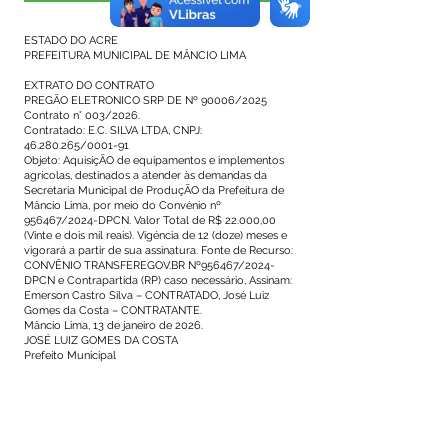
ESTADO DO ACRE
PREFEITURA MUNICIPAL DE MÂNCIO LIMA
EXTRATO DO CONTRATO
PREGÃO ELETRONICO SRP DE Nº 90006/2025
Contrato n° 003/2026.
Contratado: E.C. SILVA LTDA, CNPJ:
46.280.265/0001-91
Objeto: AquisiçÃO de equipamentos e implementos
agrícolas, destinados a atender às demandas da
Secretaria Municipal de ProduçÃO da Prefeitura de
Mâncio Lima, por meio do Convénio nº
956467/2024-DPCN. Valor Total de R$ 22.000,00
(Vinte e dois mil reais). Vigéncia de 12 (doze) meses e
vigorará a partir de sua assinatura. Fonte de Recurso:
CONVÊNIO TRANSFEREGOV.BR Nº956467/2024-
DPCN e Contrapartida (RP) caso necessário, Assinam:
Emerson Castro Silva – CONTRATADO, José Luiz
Gomes da Costa – CONTRATANTE.
Mâncio Lima, 13 de janeiro de 2026.
JOSÉ LUIZ GOMES DA COSTA
Prefeito Municipal