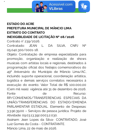
Visualizar
ESTADO DO ACRE
PREFEITURA MUNICIPAL DE MÂNCIO LIMA
EXTRATO DO CONTRATO
INEXIGIBILIDADE DE LICITAÇÃO Nº 08/2026
Contrato n° 239/2026.
Contratado: JEAN L. DA SILVA, CNPJ Nº
05.040.300
/0001-18.
Objeto: Contratação de empresa especializada para
promoção, organização e realização de shows
musicais com artistas locais e regionais, destinados à
programação oficial dos festejos comemorativos do
49º Aniversário do Município de Mâncio Lima/AC,
incluindo suporte operacional, coordenação artística,
logística e demais serviços correlatos necessários à
execução do evento. Valor Total de R$ 100.000,00
(Cem mil reais). vigência até 31 de dezembro de 2026.
Fonte de Recurso:
RP/CONVENIOS/TRANSFERENCIAS ESPECIAIS DA
UNIÃO/TRANSFERENCIAIS DO ESTADO/EMENDA
PARLAMENTAR ESTADUAL. Elemento de Despesas:
3.3.90.39.00
– Serviços de pessoa jurídica. Projeto de
Atividade:
09.03.13.392.0003.2.030
.
Assinam: Jean Lopes da Silva- CONTRATADO, José
Luiz Gomes da Costa - CONTRATANTE.
Mâncio Lima, 22 de maio de 2026.