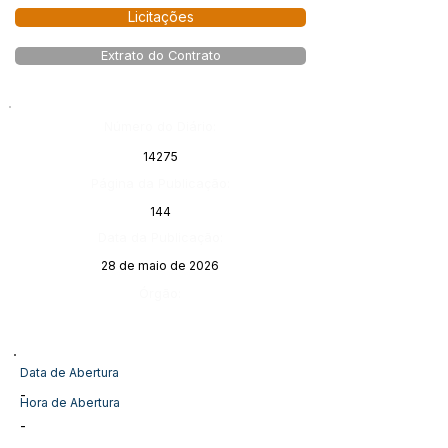
Licitações
Extrato do Contrato
Número do Diário:
14275
Página da Publicação:
144
Data da Publicação:
28 de maio de 2026
Órgão:
Data de Abertura
-
Hora de Abertura
-