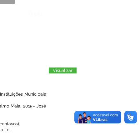
Órgão:
Visualizar
nstituições Municipais
elmo Maia, 2015– José
centavos).
a Lei.