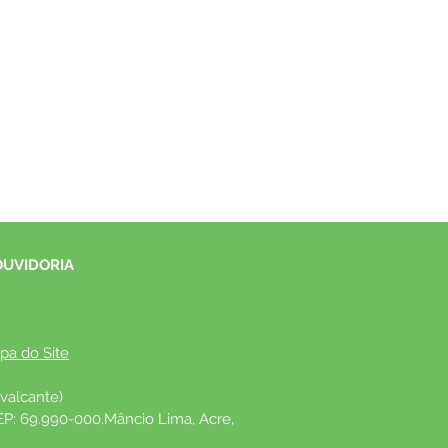
OUVIDORIA
pa do Site
valcante)
EP: 69.990-000.Mâncio Lima, Acre, 