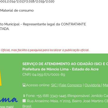
0001.2.014/2.017/2.018/2.019/2.020
 Material de consumo
to Municipal - Representante legal da CONTRATANTE
TADA.
 Oficial, mas facilita a pesquisa para localizar a publicação oficial.
SERVIÇO DE ATENDIMENTO AO CIDADÃO (SIC) E 
Prefeitura de Mâncio Lima - Estado do Acre
CNPJ 04.059.671/0001-89
💻Acesso online: 
SIC 
| 
Fale Conosco
 | 
Ouvidoria
| 
Ma
📱Fone: +55 (68) 3343-1445 (Responsável Jenildo Ca
🏢 Rua Anselmo Maia, n°2015, Bairro José Martins C
Brasil