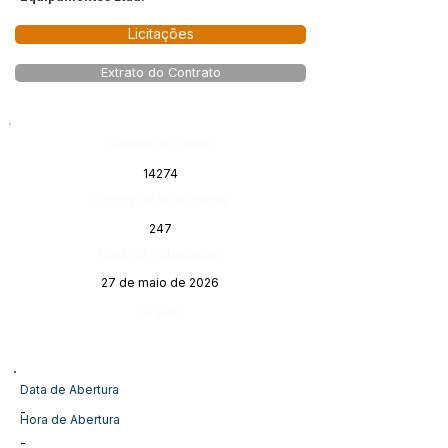
Licitações
Extrato do Contrato
Número do Diário:
14274
Página da Publicação:
247
Data da Publicação:
27 de maio de 2026
Órgão:
Data de Abertura
-
Hora de Abertura
-