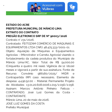
Visualizar
ESTADO DO ACRE
PREFEITURA MUNICIPAL DE MÂNCIO LIMA
EXTRATO DO CONTRATO
PREGÃO ELETRONICO SRP DE Nº 90003/2026
Contrato n° 231/2026.
Contratado: FEITOZAM COMÉRCIO DE MÁQUINAS E
EQUIPAMENTOS LTDA CNPJ:
48.475.333
/0001-01
Objeto: Aquisição de Máquinas e Equipamentos
Agrícolas - (Microtrator e Carreta Agrícola) visando o
fortalecimento da cadeia produtiva do Município de
Mâncio Lima/AC, Valor Total de R$ 54.000,00
(Cinquenta e quatro mil reais). Vigência de 12 (doze)
meses e vigorará a partir de sua assinatura. Fonte de
Recurso: Convênio 986180/2025/ MIDR e
Contrapartida (RP) caso necessário, Elemento de
despesa:
4.4.90.52.00
- Material Permanente Projeto
de Atividades:
13.01.20.608.0006.1.015
/2.056/2.058.
Assinam: Marcos Antônio Pinheiro Feitoza -
CONTRATADO, José Luiz Gomes da Costa -
CONTRATANTE.
Mâncio Lima, 20 de maio de 2026.
JOSÉ LUIZ GOMES DA COSTA
Prefeito Municipal