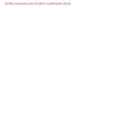
facilita a pesquisa para localizar a publicação oficial.
SERVIÇO DE ATENDIMENTO AO 
CIDADÃO (SIC) E OUVIDORIA
Prefeitura de Mâncio Lima - Estado 
do Acre
CNPJ 04.059.671/0001-89
💻Acesso online: 
SIC 
| 
Fale Conosco
 | 
Ouvidoria
| 
Mapa do Site
📱Fone: +55 (68) 3343-1445 