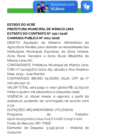
Visualizar
ESTADO DO ACRE
PREFEITURA MUNICIPAL DE MÂNCIO LIMA
EXTRATO DO CONTRATO Nº 230/2026
CHAMADA PUBLICA Nº 001/2026
OBJETO: Aquisição de Gêneros Alimentícios da
Agricultura Familiar, para atender as necessidades das
Instituições Municipais Escolares da Zona Urbana,
Zona Rural Terrestre e Zona Rural Ribeirinha de
Mâncio Lima/AC.
CONTRATANTE: Prefeitura Municipal de Mâncio Lima,
CNPJ nº
04.059.671
/0001-89, situada a Rua Anselmo
Maia, 2015– José Martins
CONTRATADO: BRUNO OLIVEIRA SILVA, CPF de nº
016.400.152-21
VALOR TOTAL: será pago o valor global R$: 24.750,00
(Vinte e quatro mil setecentos e cinquenta reais).
VIGÊNCIA: 12 (doze) meses, e vigorará a partir da
assinatura, podendo ser prorrogado de acordo com
a Lei.
DOTAÇÕES ORÇAMENTARIAS UTILIZADAS:
Programa de Trabalho:
09.01.04.125.0001.2.014
/2.017/2.018/2.019/2.020
Fonte de Recurso: RP/ FNDE
Elemento de Despesa:
3.3.90.30.00
– Material de
consumo