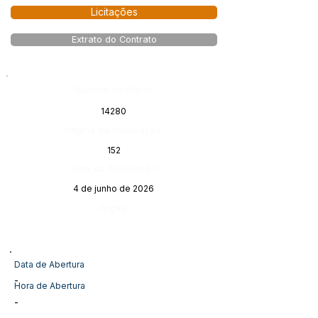
Licitações
Extrato do Contrato
Número do Diário:
14280
Página da Publicação:
152
Data da Publicação:
4 de junho de 2026
Órgão:
Data de Abertura
-
Hora de Abertura
-