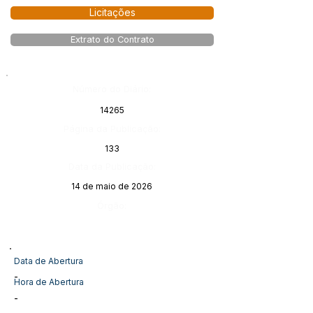
Licitações
Extrato do Contrato
Número do Diário:
14265
Página da Publicação:
133
Data da Publicação:
14 de maio de 2026
Órgão:
Data de Abertura
-
Hora de Abertura
-