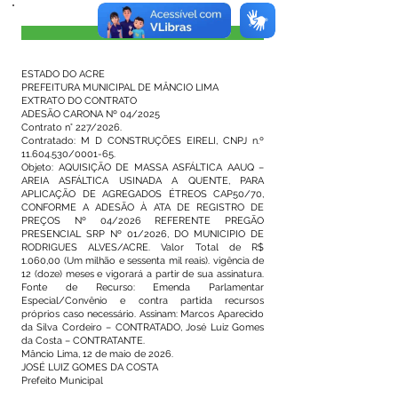
Visualizar
ESTADO DO ACRE
PREFEITURA MUNICIPAL DE MÂNCIO LIMA
EXTRATO DO CONTRATO
ADESÃO CARONA Nº 04/2025
Contrato n° 227/2026.
Contratado: M D CONSTRUÇÕES EIRELI, CNPJ n.º
11.604.530
/0001-65.
Objeto: AQUISIÇÃO DE MASSA ASFÁLTICA AAUQ –
AREIA ASFÁLTICA USINADA A QUENTE, PARA
APLICAÇÃO DE AGREGADOS ÉTREOS CAP50/70,
CONFORME A ADESÃO À ATA DE REGISTRO DE
PREÇOS Nº 04/2026 REFERENTE PREGÃO
PRESENCIAL SRP Nº 01/2026, DO MUNICIPIO DE
RODRIGUES ALVES/ACRE. Valor Total de R$
1.060,00 (Um milhão e sessenta mil reais). vigência de
12 (doze) meses e vigorará a partir de sua assinatura.
Fonte de Recurso: Emenda Parlamentar
Especial/Convênio e contra partida recursos
próprios caso necessário. Assinam: Marcos Aparecido
da Silva Cordeiro – CONTRATADO, José Luiz Gomes
da Costa – CONTRATANTE.
Mâncio Lima, 12 de maio de 2026.
JOSÉ LUIZ GOMES DA COSTA
Prefeito Municipal