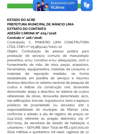
Visualizar
ESTADO DO ACRE
PREFEITURA MUNICIPAL DE MÂNCIO LIMA
EXTRATO DO CONTRATO
ADESÃO CARONA Nº 005/2026
Contrato n° 226/2026.
Contratado: C. PINHEIRO LIMA CONSTRUTORA
LTDA, CNPJ n.º
05.989.042
/0001-10.
Objeto: Contratação de pessoa jurídica para
prestação de serviços comuns de manutenção
preventiva, e/ou corretiva e/ou adequações, com o
fornecimento de mão de obra, peças, acessórios,
ferramentas, equipamentos, materiais de consumo e
materiais de reposição imediata, na forma
estabelecida em planilha de serviços e insumos
diversos descritos no sistema nacional de pesquisa de
custos e índices da construção civil, doravante
denominado sinapi, e descritos no sistema de custos
referenciais de obras, doravante denominado sicro,
nas edificações, imóveis, logradouros, bens e espaços
públicos de propriedade ou alocados sob a
responsabilidade do município de Mâncio Lima,
conforme a adesão à ata de registro de preços no
024/2025 referente ao pregão eletrônico srp nº
167/2025, da secretaria de estado de habitação e
urbanismo – SEHURB. Valor Total de R$
2.500.000
,00
(Dois milhões e quinhentos mil reais). vigência de 12