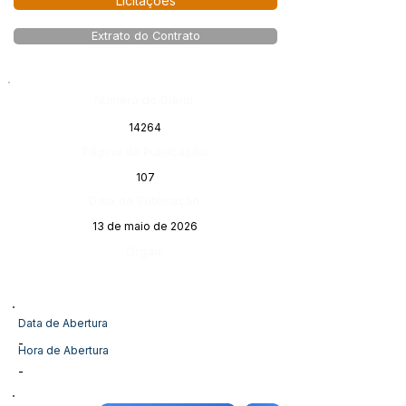
Licitações
Extrato do Contrato
Número do Diário:
14264
Página da Publicação:
107
Data da Publicação:
13 de maio de 2026
Órgão:
Data de Abertura
-
Hora de Abertura
-