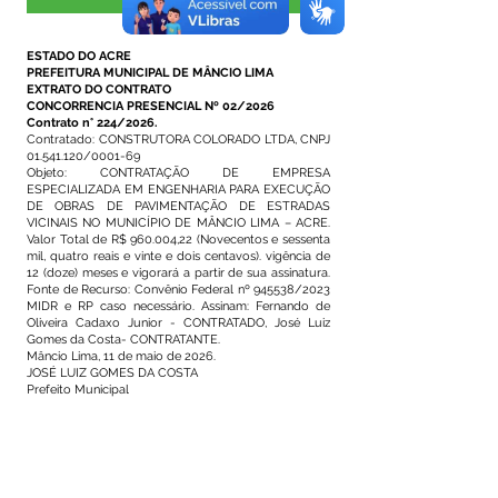
Visualizar
ESTADO DO ACRE
PREFEITURA MUNICIPAL DE MÂNCIO LIMA
EXTRATO DO CONTRATO
CONCORRENCIA PRESENCIAL Nº 02/2026
Contrato n° 224/2026.
Contratado: CONSTRUTORA COLORADO LTDA, CNPJ
01.541.120
/0001-69
Objeto: CONTRATAÇÃO DE EMPRESA
ESPECIALIZADA EM ENGENHARIA PARA EXECUÇÃO
DE OBRAS DE PAVIMENTAÇÃO DE ESTRADAS
VICINAIS NO MUNICÍPIO DE MÂNCIO LIMA – ACRE.
Valor Total de R$ 960.004,22 (Novecentos e sessenta
mil, quatro reais e vinte e dois centavos). vigência de
12 (doze) meses e vigorará a partir de sua assinatura.
Fonte de Recurso: Convênio Federal nº 945538/2023
MIDR e RP caso necessário. Assinam: Fernando de
Oliveira Cadaxo Junior - CONTRATADO, José Luiz
Gomes da Costa- CONTRATANTE.
Mâncio Lima, 11 de maio de 2026.
JOSÉ LUIZ GOMES DA COSTA
Prefeito Municipal