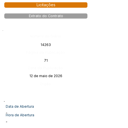
Licitações
Extrato do Contrato
Número do Diário:
14263
Página da Publicação:
71
Data da Publicação:
12 de maio de 2026
Órgão:
Data de Abertura
-
Hora de Abertura
-