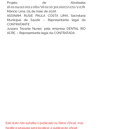
Projeto de Atividades
16.01.04.122.001.2.062
/16.02.10.301.0007.2.072/2.078
Mâncio Lima, 05 de maio de 2026.
ASSINAM: RUSIE PAULA COSTA LIMA, Secretaria
Municipal de Saúde – Representante legal da
CONTRATANTE
Jussara Tevania Nunes, pela empresa DENTAL RIO
ACRE, – Representante legal da CONTRATADA.
Este texto não substitui o publicado no Diário Oficial, mas
facilita a pesquisa para localizar a publicação oficial.