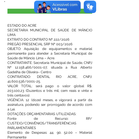
Visualizar
ESTADO DO ACRE
SECRETARIA MUNICIPAL DE SAÚDE DE MÂNCIO
LIMA
EXTRATO DO CONTRATO Nº 222/2026
PREGÃO PRESENCIAL SRP Nº 003/2026
OBJETO: Aquisição de equipamentos e material
permanente para atender a Secretaria Municipal de
Saúde de Mâncio Lima – Acre.
CONTRATANTE: Secretaria Municipal de Saúde, CNPJ
Nº
12.158.466
/0001-07, situada a Rua Alberto
Gadelha de Oliveira– Centro
CONTRATADO: DENTAL RIO ACRE, CNPJ:
41.600.536
/0001-25.
VALOR TOTAL: será pago o valor global R$:
203.100,23 (Duzentos e três mil, cem reais e vinte e
três centavos).
VIGÊNCIA: 12 (doze) meses, e vigorará a partir da
assinatura, podendo ser prorrogado de acordo com
a Lei.
DOTAÇÕES ORÇAMENTARIAS UTILIZADAS:
Fonte de Recurso: RP/
CUSTEIO/CONVÊNIOS/TRANSFERÊNCIAS
PARLAMENTARES
Elemento de Despesas:
44. 90. 52.00
– Material
Permanente